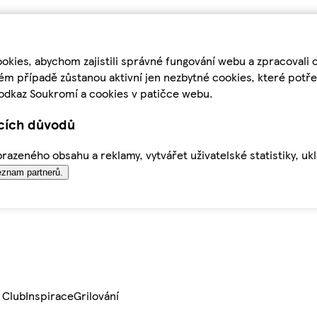
kies, abychom zajistili správné fungování webu a zpracovali 
ém případě zůstanou aktivní jen nezbytné cookies, které pot
odkaz Soukromí a cookies v patičce webu.
ících důvodů
azeného obsahu a reklamy, vytvářet uživatelské statistiky, uk
znam partnerů.
 Club
Inspirace
Grilování