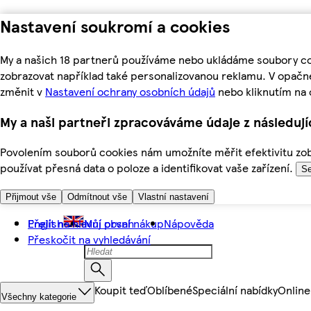
Nastavení soukromí a cookies
My a našich 18 partnerů používáme nebo ukládáme soubory coo
zobrazovat například také personalizovanou reklamu. V opačn
změnit v
Nastavení ochrany osobních údajů
nebo kliknutím na 
My a naši partneři zpracováváme údaje z následuj
Povolením souborů cookies nám umožníte měřit efektivitu zobr
používat přesná data o poloze a identifikovat vaše zařízení.
Se
Přijmout vše
Odmítnout vše
Vlastní nastavení
Přejít na hlavní obsah
English
Můj první nákup
Nápověda
Přeskočit na vyhledávání
Koupit teď
Oblíbené
Speciální nabídky
Online
Všechny kategorie