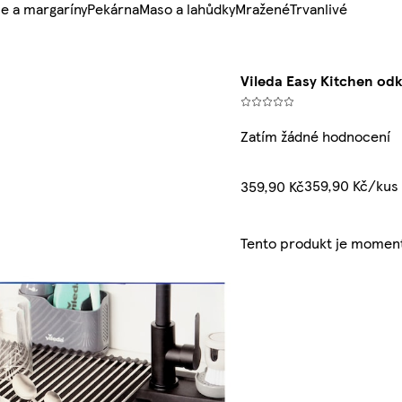
e a margaríny
Pekárna
Maso a lahůdky
Mražené
Trvanlivé
Vileda Easy Kitchen od
Zatím žádné hodnocení
359,90 Kč/kus
359,90 Kč
Tento produkt je momen