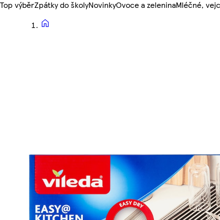
Top výběr
Zpátky do školy
Novinky
Ovoce a zelenina
Mléčné, vejc