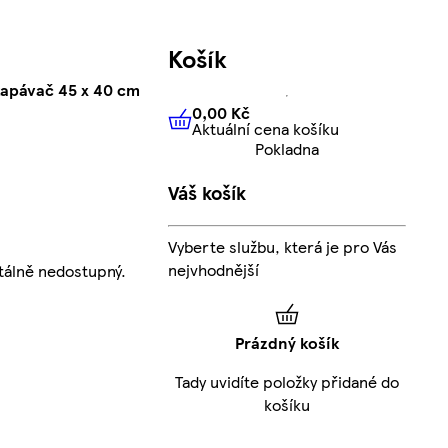
Košík
kapávač 45 x 40 cm
0,00 Kč
Aktuální cena košíku
0,00 Kč
Aktuální cena košíku
Pokladna
Váš košík
Vyberte službu, která je pro Vás
nejvhodnější
tálně nedostupný.
Prázdný košík
Tady uvidíte položky přidané do
košíku