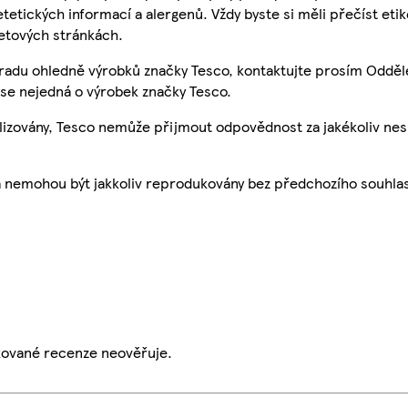
etetických informací a alergenů. Vždy byste si měli přečíst eti
etových stránkách.
 radu ohledně výrobků značky Tesco, kontaktujte prosím Odděl
se nejedná o výrobek značky Tesco.
ualizovány, Tesco nemůže přijmout odpovědnost za jakékoliv ne
a nemohou být jakkoliv reprodukovány bez předchozího souhla
ikované recenze neověřuje.