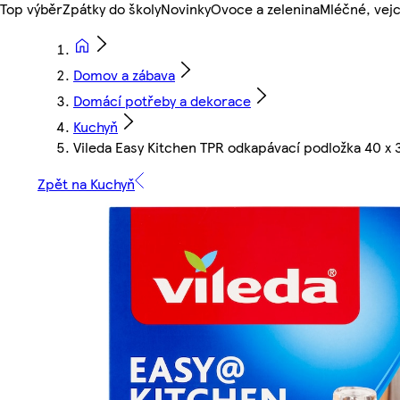
Top výběr
Zpátky do školy
Novinky
Ovoce a zelenina
Mléčné, vejc
Domov a zábava
Domácí potřeby a dekorace
Kuchyň
Vileda Easy Kitchen TPR odkapávací podložka 40 x 
Zpět na Kuchyň