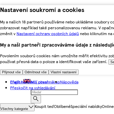
Nastavení soukromí a cookies
My a našich 18 partnerů používáme nebo ukládáme soubory coo
zobrazovat například také personalizovanou reklamu. V opačn
změnit v
Nastavení ochrany osobních údajů
nebo kliknutím na 
My a naši partneři zpracováváme údaje z následuj
Povolením souborů cookies nám umožníte měřit efektivitu zobr
používat přesná data o poloze a identifikovat vaše zařízení.
Se
Přijmout vše
Odmítnout vše
Vlastní nastavení
Přejít na hlavní obsah
English
Můj první nákup
Nápověda
Přeskočit na vyhledávání
Koupit teď
Oblíbené
Speciální nabídky
Online
Všechny kategorie