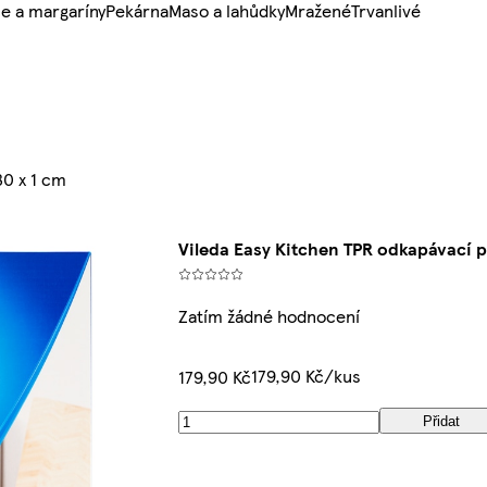
e a margaríny
Pekárna
Maso a lahůdky
Mražené
Trvanlivé
30 x 1 cm
Vileda Easy Kitchen TPR odkapávací p
Zatím žádné hodnocení
179,90 Kč/kus
179,90 Kč
Přidat