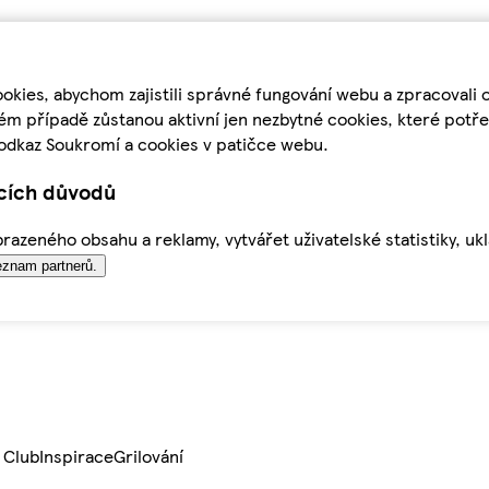
kies, abychom zajistili správné fungování webu a zpracovali 
ém případě zůstanou aktivní jen nezbytné cookies, které pot
odkaz Soukromí a cookies v patičce webu.
ících důvodů
azeného obsahu a reklamy, vytvářet uživatelské statistiky, uk
znam partnerů.
 Club
Inspirace
Grilování