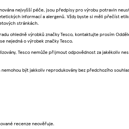
nována nejvyšší péče, jsou předpisy pro výrobu potravin neust
etetických informací a alergenů. Vždy byste si měli přečíst eti
etových stránkách.
 radu ohledně výrobků značky Tesco, kontaktujte prosím Odděl
se nejedná o výrobek značky Tesco.
ualizovány, Tesco nemůže přijmout odpovědnost za jakékoliv ne
a nemohou být jakkoliv reprodukovány bez předchozího souhla
ikované recenze neověřuje.