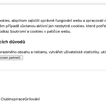
kies, abychom zajistili správné fungování webu a zpracovali 
ém případě zůstanou aktivní jen nezbytné cookies, které pot
odkaz Soukromí a cookies v patičce webu.
ících důvodů
azeného obsahu a reklamy, vytvářet uživatelské statistiky, uk
znam partnerů.
 Club
Inspirace
Grilování