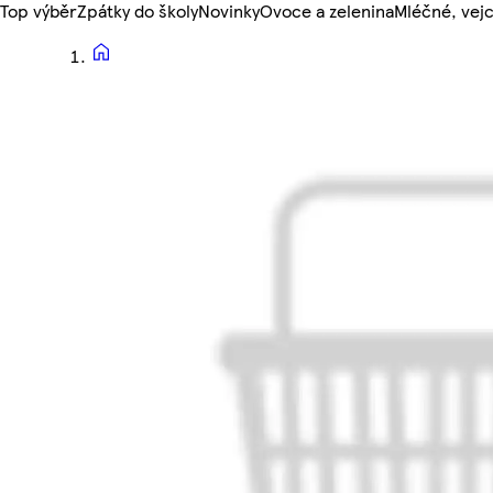
Top výběr
Zpátky do školy
Novinky
Ovoce a zelenina
Mléčné, vejc