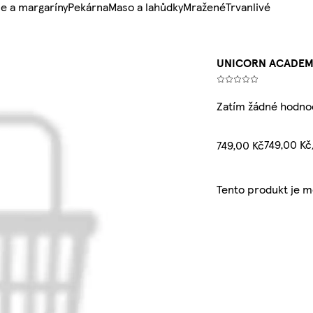
e a margaríny
Pekárna
Maso a lahůdky
Mražené
Trvanlivé
UNICORN ACADEMY
Zatím žádné hodno
749,00 K
749,00 Kč
Tento produkt je 