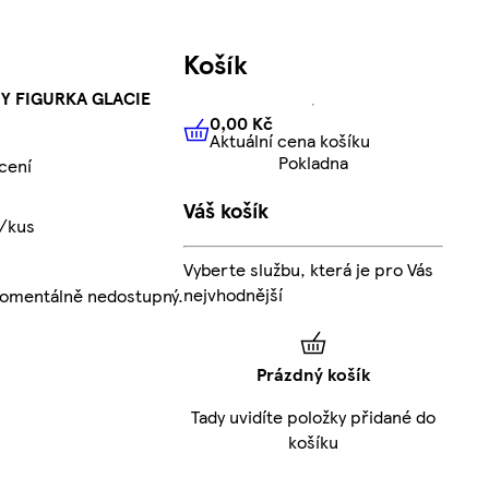
Košík
 FIGURKA GLACIE
0,00 Kč
Aktuální cena košíku
0,00 Kč
Aktuální cena košíku
Pokladna
cení
Váš košík
č/kus
Vyberte službu, která je pro Vás
nejvhodnější
momentálně nedostupný.
Prázdný košík
Tady uvidíte položky přidané do
košíku