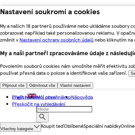
Nastavení soukromí a cookies
My a našich 18 partnerů používáme nebo ukládáme soubory coo
zobrazovat například také personalizovanou reklamu. V opačn
změnit v
Nastavení ochrany osobních údajů
nebo kliknutím na 
My a naši partneři zpracováváme údaje z následuj
Povolením souborů cookies nám umožníte měřit efektivitu zobr
používat přesná data o poloze a identifikovat vaše zařízení.
Se
Přijmout vše
Odmítnout vše
Vlastní nastavení
Přejít na hlavní obsah
English
Můj první nákup
Nápověda
Přeskočit na vyhledávání
Koupit teď
Oblíbené
Speciální nabídky
Online
Všechny kategorie