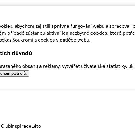
kies, abychom zajistili správné fungování webu a zpracovali 
ém případě zůstanou aktivní jen nezbytné cookies, které pot
odkaz Soukromí a cookies v patičce webu.
ících důvodů
azeného obsahu a reklamy, vytvářet uživatelské statistiky, uk
znam partnerů.
 Club
Inspirace
Léto