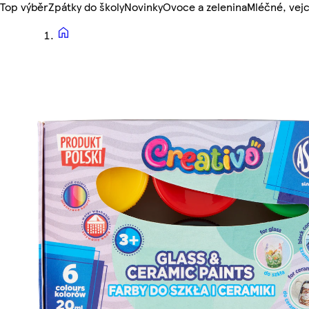
Top výběr
Zpátky do školy
Novinky
Ovoce a zelenina
Mléčné, vejc