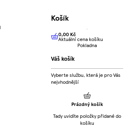
Košík
l
0,00 Kč
Aktuální cena košíku
0,00 Kč
Aktuální cena košíku
Pokladna
Váš košík
Vyberte službu, která je pro Vás
nejvhodnější
Prázdný košík
Tady uvidíte položky přidané do
košíku