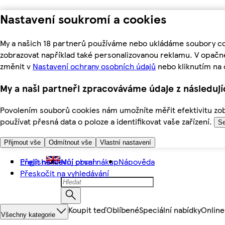
Nastavení soukromí a cookies
My a našich 18 partnerů používáme nebo ukládáme soubory coo
zobrazovat například také personalizovanou reklamu. V opačn
změnit v
Nastavení ochrany osobních údajů
nebo kliknutím na 
My a naši partneři zpracováváme údaje z následuj
Povolením souborů cookies nám umožníte měřit efektivitu zobr
používat přesná data o poloze a identifikovat vaše zařízení.
Se
Přijmout vše
Odmítnout vše
Vlastní nastavení
Přejít na hlavní obsah
English
Můj první nákup
Nápověda
Přeskočit na vyhledávání
Koupit teď
Oblíbené
Speciální nabídky
Online
Všechny kategorie