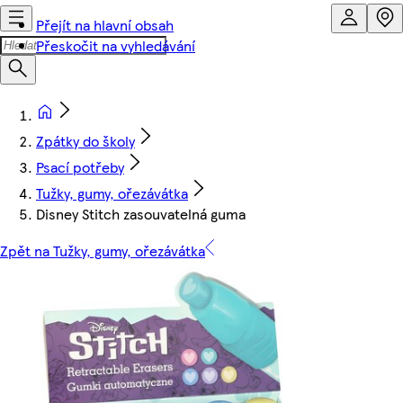
Přejít na hlavní obsah
Přeskočit na vyhledávání
Zpátky do školy
Psací potřeby
Tužky, gumy, ořezávátka
Disney Stitch zasouvatelná guma
Zpět na Tužky, gumy, ořezávátka