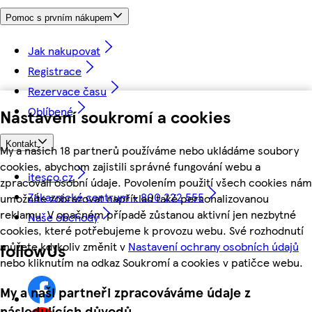
Pomoc s prvním nákupem
Jak nakupovat
Registrace
Rezervace času
Oblíbené
Nastavení soukromí a cookies
Kontakt
My a našich 18 partnerů používáme nebo ukládáme soubory
cookies, abychom zajistili správné fungování webu a
itesco.cz
zpracovali osobní údaje. Povolením použití všech cookies nám
Zákaznické centrum - 800 222 555
umožníte zobrazovat například také personalizovanou
reklamu. V opačném případě zůstanou aktivní jen nezbytné
Naše obchody
cookies, které potřebujeme k provozu webu. Své rozhodnutí
můžete kdykoliv změnit v
Nastavení ochrany osobních údajů
followUs
nebo kliknutím na odkaz Soukromí a cookies v patičce webu.
My a naši partneři zpracováváme údaje z
následujících důvodů