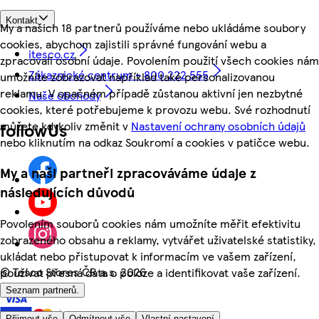
Kontakt
My a našich 18 partnerů používáme nebo ukládáme soubory
cookies, abychom zajistili správné fungování webu a
itesco.cz
zpracovali osobní údaje. Povolením použití všech cookies nám
Zákaznické centrum - 800 222 555
umožníte zobrazovat například také personalizovanou
reklamu. V opačném případě zůstanou aktivní jen nezbytné
Naše obchody
cookies, které potřebujeme k provozu webu. Své rozhodnutí
můžete kdykoliv změnit v
Nastavení ochrany osobních údajů
followUs
nebo kliknutím na odkaz Soukromí a cookies v patičce webu.
My a naši partneři zpracováváme údaje z
následujících důvodů
Povolením souborů cookies nám umožníte měřit efektivitu
zobrazeného obsahu a reklamy, vytvářet uživatelské statistiky,
ukládat nebo přistupovat k informacím ve vašem zařízení,
©
Tesco Stores ČR a.s. 2026
používat přesná data o poloze a identifikovat vaše zařízení.
Seznam partnerů.
Přijmout vše
Odmítnout vše
Vlastní nastavení