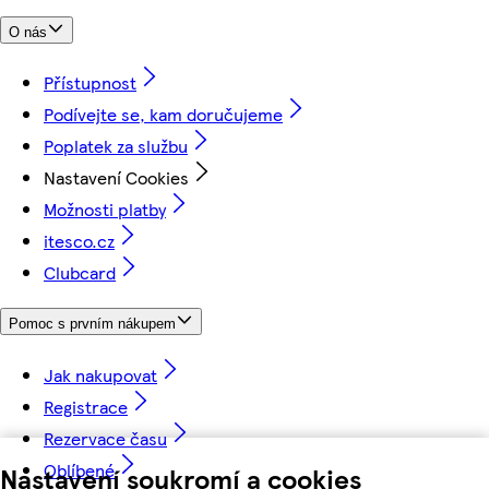
O nás
Přístupnost
Podívejte se, kam doručujeme
Poplatek za službu
Nastavení Cookies
Možnosti platby
itesco.cz
Clubcard
Pomoc s prvním nákupem
Jak nakupovat
Registrace
Rezervace času
Oblíbené
Nastavení soukromí a cookies