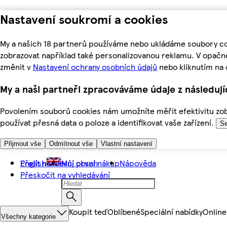
Nastavení soukromí a cookies
My a našich 18 partnerů používáme nebo ukládáme soubory coo
zobrazovat například také personalizovanou reklamu. V opačn
změnit v
Nastavení ochrany osobních údajů
nebo kliknutím na 
My a naši partneři zpracováváme údaje z následuj
Povolením souborů cookies nám umožníte měřit efektivitu zobr
používat přesná data o poloze a identifikovat vaše zařízení.
Se
Přijmout vše
Odmítnout vše
Vlastní nastavení
Přejít na hlavní obsah
English
Můj první nákup
Nápověda
Přeskočit na vyhledávání
Koupit teď
Oblíbené
Speciální nabídky
Online
Všechny kategorie