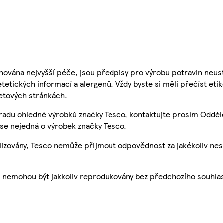
nována nejvyšší péče, jsou předpisy pro výrobu potravin neust
etetických informací a alergenů. Vždy byste si měli přečíst eti
etových stránkách.
 radu ohledně výrobků značky Tesco, kontaktujte prosím Odděl
se nejedná o výrobek značky Tesco.
ualizovány, Tesco nemůže přijmout odpovědnost za jakékoliv ne
a nemohou být jakkoliv reprodukovány bez předchozího souhla