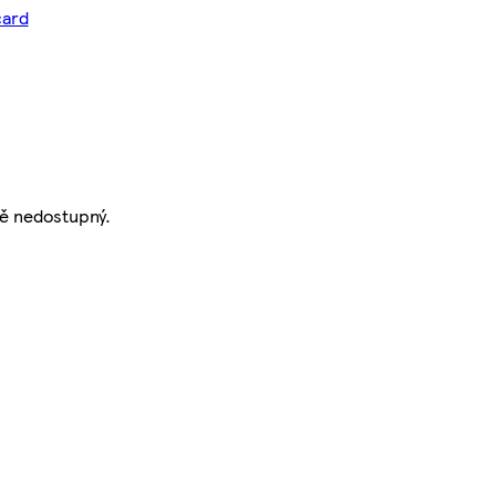
card
ě nedostupný.