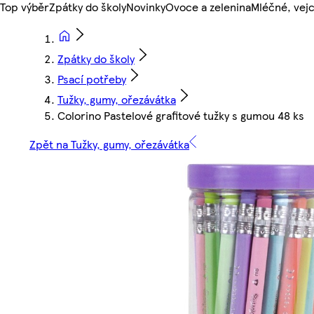
Top výběr
Zpátky do školy
Novinky
Ovoce a zelenina
Mléčné, vejc
Zpátky do školy
Psací potřeby
Tužky, gumy, ořezávátka
Colorino Pastelové grafitové tužky s gumou 48 ks
Zpět na Tužky, gumy, ořezávátka