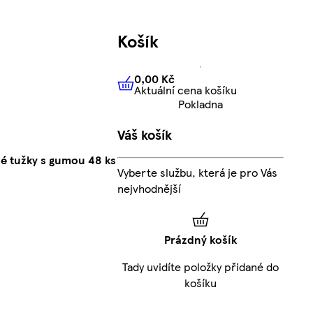
Košík
0,00 Kč
Aktuální cena košíku
0,00 Kč
Aktuální cena košíku
Pokladna
Váš košík
vé tužky s gumou 48 ks
Vyberte službu, která je pro Vás
nejvhodnější
Prázdný košík
Tady uvidíte položky přidané do
košíku