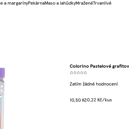
e a margaríny
Pekárna
Maso a lahůdky
Mražené
Trvanlivé
Colorino Pastelové grafito
Zatím žádné hodnocení
0,22 Kč/kus
10,50 Kč