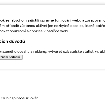
kies, abychom zajistili správné fungování webu a zpracovali 
ém případě zůstanou aktivní jen nezbytné cookies, které pot
odkaz Soukromí a cookies v patičce webu.
ících důvodů
azeného obsahu a reklamy, vytvářet uživatelské statistiky, uk
znam partnerů.
 Club
Inspirace
Grilování