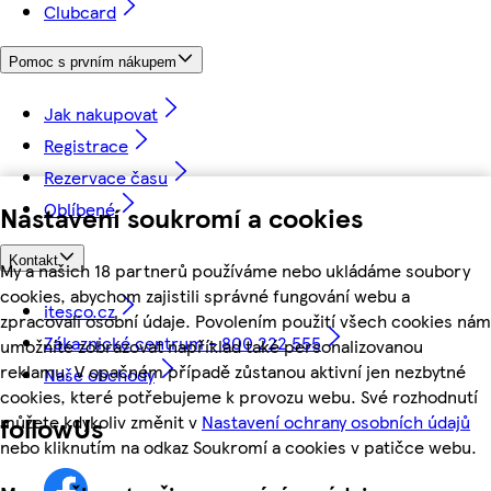
Clubcard
Pomoc s prvním nákupem
Jak nakupovat
Registrace
Rezervace času
Oblíbené
Nastavení soukromí a cookies
Kontakt
My a našich 18 partnerů používáme nebo ukládáme soubory
cookies, abychom zajistili správné fungování webu a
itesco.cz
zpracovali osobní údaje. Povolením použití všech cookies nám
Zákaznické centrum - 800 222 555
umožníte zobrazovat například také personalizovanou
reklamu. V opačném případě zůstanou aktivní jen nezbytné
Naše obchody
cookies, které potřebujeme k provozu webu. Své rozhodnutí
můžete kdykoliv změnit v
Nastavení ochrany osobních údajů
followUs
nebo kliknutím na odkaz Soukromí a cookies v patičce webu.