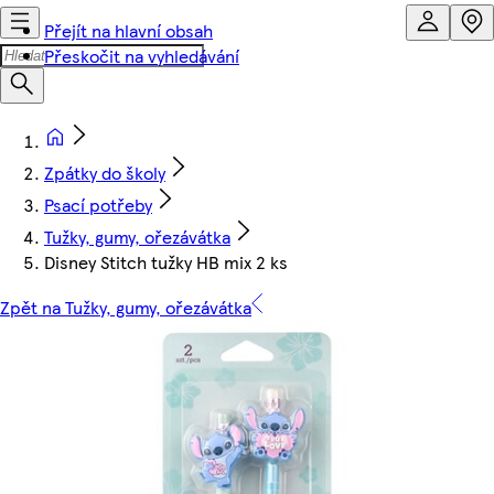
Přejít na hlavní obsah
Přeskočit na vyhledávání
Zpátky do školy
Psací potřeby
Tužky, gumy, ořezávátka
Disney Stitch tužky HB mix 2 ks
Zpět na Tužky, gumy, ořezávátka