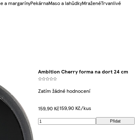
e a margaríny
Pekárna
Maso a lahůdky
Mražené
Trvanlivé
Ambition Cherry forma na dort 24 cm
Zatím žádné hodnocení
159,90 Kč/kus
159,90 Kč
Přidat