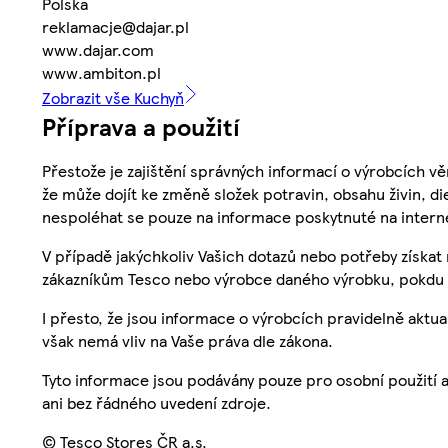
Polska
reklamacje@dajar.pl
www.dajar.com
www.ambiton.pl
Zobrazit vše Kuchyň
Příprava a použití
Přestože je zajištění správných informací o výrobcích vě
že může dojít ke změně složek potravin, obsahu živin, di
nespoléhat se pouze na informace poskytnuté na intern
V případě jakýchkoliv Vašich dotazů nebo potřeby získat
zákazníkům Tesco nebo výrobce daného výrobku, pokdu 
I přesto, že jsou informace o výrobcích pravidelně akt
však nemá vliv na Vaše práva dle zákona.
Tyto informace jsou podávány pouze pro osobní použití 
ani bez řádného uvedení zdroje.
© Tesco Stores ČR a.s.