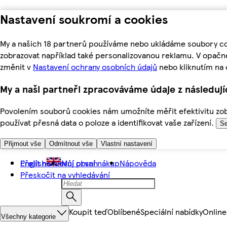
Nastavení soukromí a cookies
My a našich 18 partnerů používáme nebo ukládáme soubory coo
zobrazovat například také personalizovanou reklamu. V opačn
změnit v
Nastavení ochrany osobních údajů
nebo kliknutím na 
My a naši partneři zpracováváme údaje z následuj
Povolením souborů cookies nám umožníte měřit efektivitu zobr
používat přesná data o poloze a identifikovat vaše zařízení.
Se
Přijmout vše
Odmítnout vše
Vlastní nastavení
Přejít na hlavní obsah
English
Můj první nákup
Nápověda
Přeskočit na vyhledávání
Koupit teď
Oblíbené
Speciální nabídky
Online
Všechny kategorie