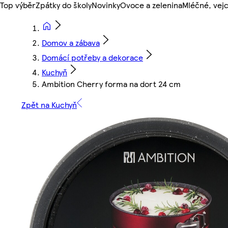
Top výběr
Zpátky do školy
Novinky
Ovoce a zelenina
Mléčné, vejc
Domov a zábava
Domácí potřeby a dekorace
Kuchyň
Ambition Cherry forma na dort 24 cm
Zpět na Kuchyň