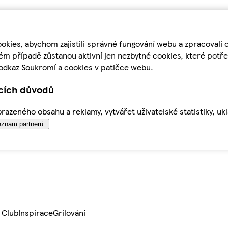
kies, abychom zajistili správné fungování webu a zpracovali 
ém případě zůstanou aktivní jen nezbytné cookies, které pot
odkaz Soukromí a cookies v patičce webu.
ících důvodů
azeného obsahu a reklamy, vytvářet uživatelské statistiky, uk
znam partnerů.
 Club
Inspirace
Grilování