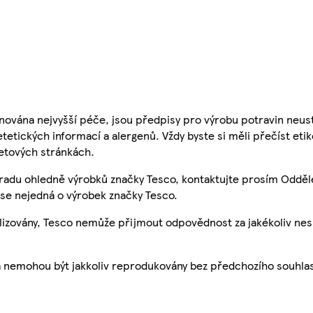
nována nejvyšší péče, jsou předpisy pro výrobu potravin neust
etetických informací a alergenů. Vždy byste si měli přečíst eti
etových stránkách.
 radu ohledně výrobků značky Tesco, kontaktujte prosím Odděl
se nejedná o výrobek značky Tesco.
ualizovány, Tesco nemůže přijmout odpovědnost za jakékoliv ne
a nemohou být jakkoliv reprodukovány bez předchozího souhla