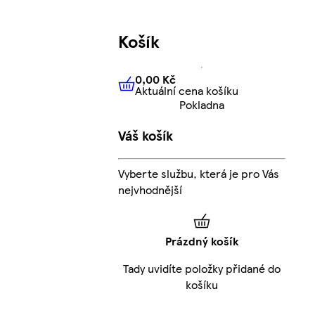
Košík
0,00 Kč
Aktuální cena košíku
0,00 Kč
Aktuální cena košíku
Pokladna
Váš košík
Vyberte službu, která je pro Vás
nejvhodnější
Prázdný košík
Tady uvidíte položky přidané do
košíku