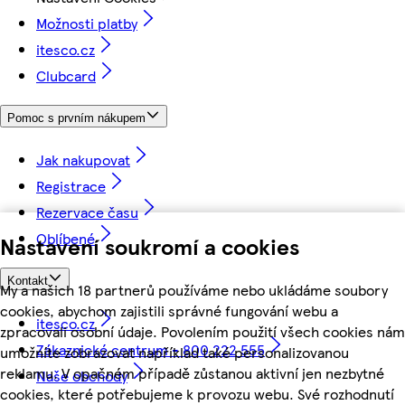
Možnosti platby
itesco.cz
Clubcard
Pomoc s prvním nákupem
Jak nakupovat
Registrace
Rezervace času
Oblíbené
Nastavení soukromí a cookies
Kontakt
My a našich 18 partnerů používáme nebo ukládáme soubory
cookies, abychom zajistili správné fungování webu a
itesco.cz
zpracovali osobní údaje. Povolením použití všech cookies nám
Zákaznické centrum - 800 222 555
umožníte zobrazovat například také personalizovanou
reklamu. V opačném případě zůstanou aktivní jen nezbytné
Naše obchody
cookies, které potřebujeme k provozu webu. Své rozhodnutí