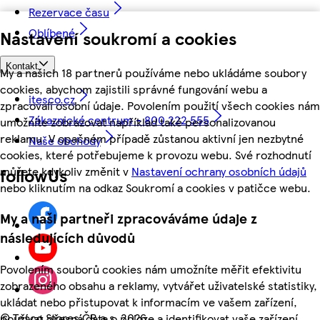
Rezervace času
Oblíbené
Nastavení soukromí a cookies
Kontakt
My a našich 18 partnerů používáme nebo ukládáme soubory
cookies, abychom zajistili správné fungování webu a
itesco.cz
zpracovali osobní údaje. Povolením použití všech cookies nám
Zákaznické centrum - 800 222 555
umožníte zobrazovat například také personalizovanou
reklamu. V opačném případě zůstanou aktivní jen nezbytné
Naše obchody
cookies, které potřebujeme k provozu webu. Své rozhodnutí
můžete kdykoliv změnit v
Nastavení ochrany osobních údajů
followUs
nebo kliknutím na odkaz Soukromí a cookies v patičce webu.
My a naši partneři zpracováváme údaje z
následujících důvodů
Povolením souborů cookies nám umožníte měřit efektivitu
zobrazeného obsahu a reklamy, vytvářet uživatelské statistiky,
ukládat nebo přistupovat k informacím ve vašem zařízení,
©
Tesco Stores ČR a.s. 2026
používat přesná data o poloze a identifikovat vaše zařízení.