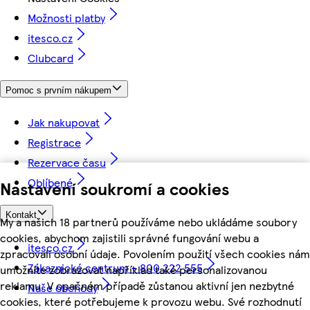
Možnosti platby
itesco.cz
Clubcard
Pomoc s prvním nákupem
Jak nakupovat
Registrace
Rezervace času
Oblíbené
Nastavení soukromí a cookies
Kontakt
My a našich 18 partnerů používáme nebo ukládáme soubory
cookies, abychom zajistili správné fungování webu a
itesco.cz
zpracovali osobní údaje. Povolením použití všech cookies nám
Zákaznické centrum - 800 222 555
umožníte zobrazovat například také personalizovanou
reklamu. V opačném případě zůstanou aktivní jen nezbytné
Naše obchody
cookies, které potřebujeme k provozu webu. Své rozhodnutí