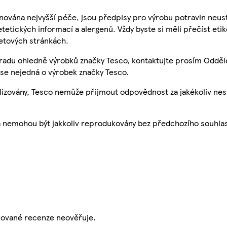
nována nejvyšší péče, jsou předpisy pro výrobu potravin neust
etetických informací a alergenů. Vždy byste si měli přečíst eti
etových stránkách.
 radu ohledně výrobků značky Tesco, kontaktujte prosím Odděl
se nejedná o výrobek značky Tesco.
ualizovány, Tesco nemůže přijmout odpovědnost za jakékoliv ne
a nemohou být jakkoliv reprodukovány bez předchozího souhla
ikované recenze neověřuje.