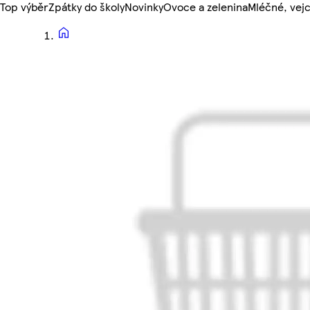
Top výběr
Zpátky do školy
Novinky
Ovoce a zelenina
Mléčné, vejc