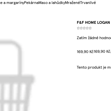
e a margaríny
Pekárna
Maso a lahůdky
Mražené
Trvanlivé
F&F HOME LOGAN 
Zatím žádné hodno
169,90 K
169,90 Kč
Tento produkt je 