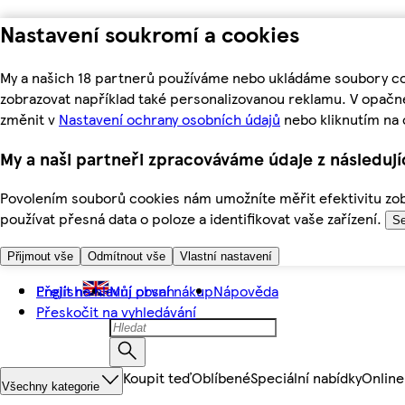
Nastavení soukromí a cookies
My a našich 18 partnerů používáme nebo ukládáme soubory coo
zobrazovat například také personalizovanou reklamu. V opačn
změnit v
Nastavení ochrany osobních údajů
nebo kliknutím na 
My a naši partneři zpracováváme údaje z následuj
Povolením souborů cookies nám umožníte měřit efektivitu zobr
používat přesná data o poloze a identifikovat vaše zařízení.
Se
Přijmout vše
Odmítnout vše
Vlastní nastavení
Přejít na hlavní obsah
English
Můj první nákup
Nápověda
Přeskočit na vyhledávání
Koupit teď
Oblíbené
Speciální nabídky
Online
Všechny kategorie