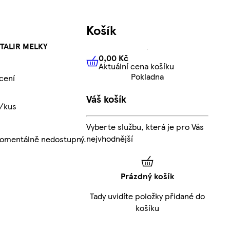
Košík
TALIR MELKY
0,00 Kč
Aktuální cena košíku
0,00 Kč
Aktuální cena košíku
Pokladna
cení
Váš košík
č/kus
Vyberte službu, která je pro Vás
nejvhodnější
momentálně nedostupný.
Prázdný košík
Tady uvidíte položky přidané do
košíku