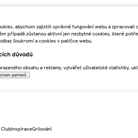
kies, abychom zajistili správné fungování webu a zpracovali 
ém případě zůstanou aktivní jen nezbytné cookies, které pot
odkaz Soukromí a cookies v patičce webu.
ících důvodů
azeného obsahu a reklamy, vytvářet uživatelské statistiky, uk
znam partnerů.
 Club
Inspirace
Grilování