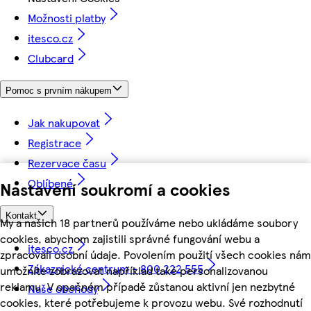
Možnosti platby
itesco.cz
Clubcard
Pomoc s prvním nákupem
Jak nakupovat
Registrace
Rezervace času
Oblíbené
Nastavení soukromí a cookies
Kontakt
My a našich 18 partnerů používáme nebo ukládáme soubory
cookies, abychom zajistili správné fungování webu a
itesco.cz
zpracovali osobní údaje. Povolením použití všech cookies nám
Zákaznické centrum - 800 222 555
umožníte zobrazovat například také personalizovanou
reklamu. V opačném případě zůstanou aktivní jen nezbytné
Naše obchody
cookies, které potřebujeme k provozu webu. Své rozhodnutí