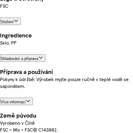
FSC
Složení
Ingredience
Sklo, PP
Skladování a příprava
Příprava a používání
Pokyny k údržbě: Výrobek myjte pouze ručně v teplé vodě se
saponátem.
Více informací
Země původu
Vyrobeno v Číně
FSC - Mix - FSC® C143882.