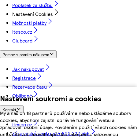
Poplatek za službu
Nastavení Cookies
Možnosti platby
itesco.cz
Clubcard
Pomoc s prvním nákupem
Jak nakupovat
Registrace
Rezervace času
Oblíbené
Nastavení soukromí a cookies
Kontakt
My a našich 18 partnerů používáme nebo ukládáme soubory
cookies, abychom zajistili správné fungování webu a
itesco.cz
zpracovali osobní údaje. Povolením použití všech cookies nám
Zákaznické centrum - 800 222 555
umožníte zobrazovat například také personalizovanou