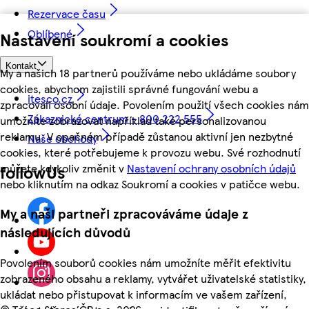
Rezervace času
Oblíbené
Nastavení soukromí a cookies
Kontakt
My a našich 18 partnerů používáme nebo ukládáme soubory
cookies, abychom zajistili správné fungování webu a
itesco.cz
zpracovali osobní údaje. Povolením použití všech cookies nám
Zákaznické centrum - 800 222 555
umožníte zobrazovat například také personalizovanou
reklamu. V opačném případě zůstanou aktivní jen nezbytné
Naše obchody
cookies, které potřebujeme k provozu webu. Své rozhodnutí
můžete kdykoliv změnit v
Nastavení ochrany osobních údajů
followUs
nebo kliknutím na odkaz Soukromí a cookies v patičce webu.
My a naši partneři zpracováváme údaje z
následujících důvodů
Povolením souborů cookies nám umožníte měřit efektivitu
zobrazeného obsahu a reklamy, vytvářet uživatelské statistiky,
ukládat nebo přistupovat k informacím ve vašem zařízení,