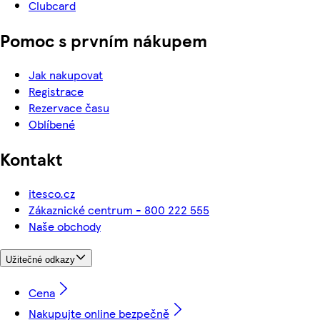
Clubcard
Pomoc s prvním nákupem
Jak nakupovat
Registrace
Rezervace času
Oblíbené
Kontakt
itesco.cz
Zákaznické centrum - 800 222 555
Naše obchody
Užitečné odkazy
Cena
Nakupujte online bezpečně