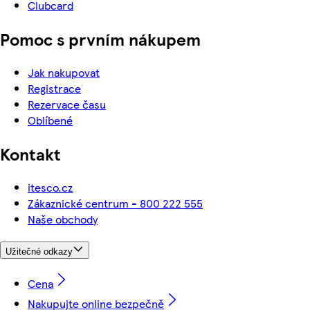
Clubcard
Pomoc s prvním nákupem
Jak nakupovat
Registrace
Rezervace času
Oblíbené
Kontakt
itesco.cz
Zákaznické centrum - 800 222 555
Naše obchody
Užitečné odkazy
Cena
Nakupujte online bezpečně