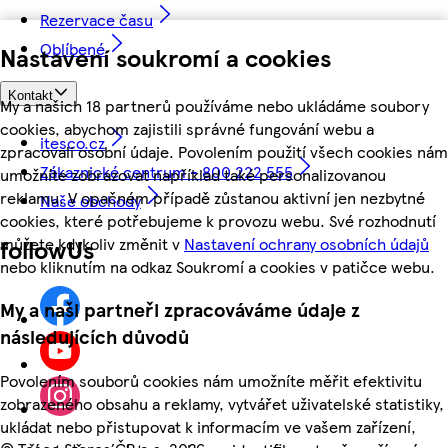
Rezervace času
Oblíbené
Nastavení soukromí a cookies
Kontakt
My a našich 18 partnerů používáme nebo ukládáme soubory
cookies, abychom zajistili správné fungování webu a
itesco.cz
zpracovali osobní údaje. Povolením použití všech cookies nám
Zákaznické centrum - 800 222 555
umožníte zobrazovat například také personalizovanou
reklamu. V opačném případě zůstanou aktivní jen nezbytné
Naše obchody
cookies, které potřebujeme k provozu webu. Své rozhodnutí
můžete kdykoliv změnit v
Nastavení ochrany osobních údajů
followUs
nebo kliknutím na odkaz Soukromí a cookies v patičce webu.
My a naši partneři zpracováváme údaje z
následujících důvodů
Povolením souborů cookies nám umožníte měřit efektivitu
zobrazeného obsahu a reklamy, vytvářet uživatelské statistiky,
ukládat nebo přistupovat k informacím ve vašem zařízení,