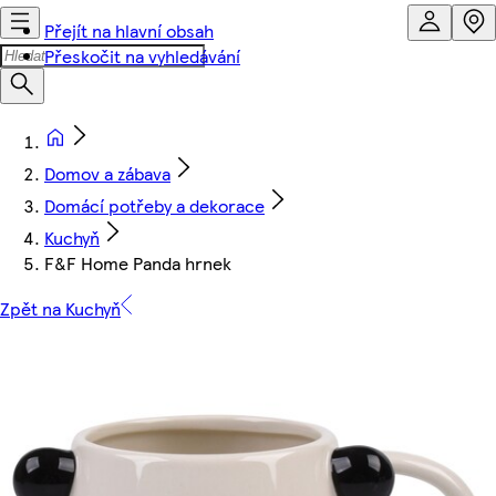
Přejít na hlavní obsah
Přeskočit na vyhledávání
Domov a zábava
Domácí potřeby a dekorace
Kuchyň
F&F Home Panda hrnek
Zpět na Kuchyň