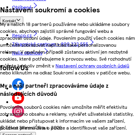
Oblíbené
Nastavení soukromí a cookies
Kontakt
My a našich 18 partnerů používáme nebo ukládáme soubory
cookies, abychom zajistili správné fungování webu a
itesco.cz
zpracovali osobní údaje. Povolením použití všech cookies nám
Zákaznické centrum - 800 222 555
umožníte zobrazovat například také personalizovanou
reklamu. V opačném případě zůstanou aktivní jen nezbytné
Naše obchody
cookies, které potřebujeme k provozu webu. Své rozhodnutí
můžete kdykoliv změnit v
Nastavení ochrany osobních údajů
followUs
nebo kliknutím na odkaz Soukromí a cookies v patičce webu.
My a naši partneři zpracováváme údaje z
následujících důvodů
Povolením souborů cookies nám umožníte měřit efektivitu
zobrazeného obsahu a reklamy, vytvářet uživatelské statistiky,
ukládat nebo přistupovat k informacím ve vašem zařízení,
©
Tesco Stores ČR a.s. 2026
používat přesná data o poloze a identifikovat vaše zařízení.