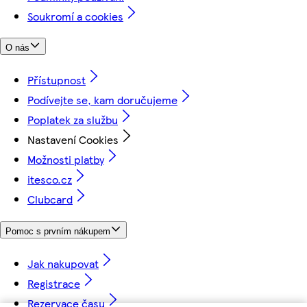
Soukromí a cookies
O nás
Přístupnost
Podívejte se, kam doručujeme
Poplatek za službu
Nastavení Cookies
Možnosti platby
itesco.cz
Clubcard
Pomoc s prvním nákupem
Jak nakupovat
Registrace
Rezervace času