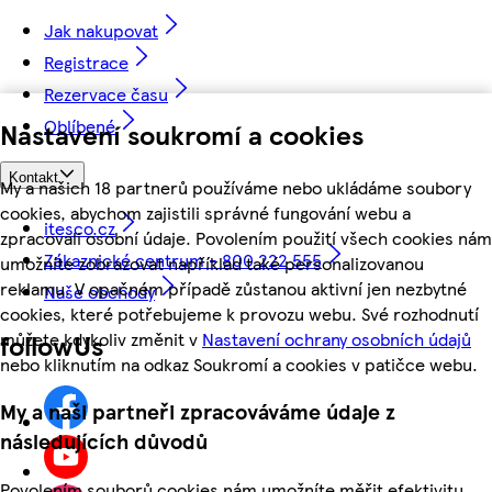
Jak nakupovat
Registrace
Rezervace času
Oblíbené
Nastavení soukromí a cookies
Kontakt
My a našich 18 partnerů používáme nebo ukládáme soubory
cookies, abychom zajistili správné fungování webu a
itesco.cz
zpracovali osobní údaje. Povolením použití všech cookies nám
Zákaznické centrum - 800 222 555
umožníte zobrazovat například také personalizovanou
reklamu. V opačném případě zůstanou aktivní jen nezbytné
Naše obchody
cookies, které potřebujeme k provozu webu. Své rozhodnutí
můžete kdykoliv změnit v
Nastavení ochrany osobních údajů
followUs
nebo kliknutím na odkaz Soukromí a cookies v patičce webu.
My a naši partneři zpracováváme údaje z
následujících důvodů
Povolením souborů cookies nám umožníte měřit efektivitu