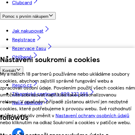
Clubcard
Pomoc s prvním nákupem
Jak nakupovat
Registrace
Rezervace času
Oblíbené
Nastavení soukromí a cookies
Kontakt
My a našich 18 partnerů používáme nebo ukládáme soubory
cookies, abychom zajistili správné fungování webu a
itesco.cz
zpracovali osobní údaje. Povolením použití všech cookies nám
Zákaznické centrum - 800 222 555
umožníte zobrazovat například také personalizovanou
reklamu. V opačném případě zůstanou aktivní jen nezbytné
Naše obchody
cookies, které potřebujeme k provozu webu. Své rozhodnutí
můžete kdykoliv změnit v
Nastavení ochrany osobních údajů
followUs
nebo kliknutím na odkaz Soukromí a cookies v patičce webu.