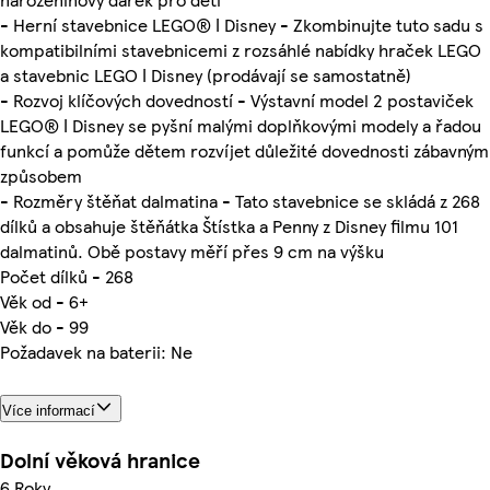
- Herní stavebnice LEGO® ǀ Disney - Zkombinujte tuto sadu s
kompatibilními stavebnicemi z rozsáhlé nabídky hraček LEGO
a stavebnic LEGO ǀ Disney (prodávají se samostatně)
- Rozvoj klíčových dovedností - Výstavní model 2 postaviček
LEGO® ǀ Disney se pyšní malými doplňkovými modely a řadou
funkcí a pomůže dětem rozvíjet důležité dovednosti zábavným
způsobem
- Rozměry štěňat dalmatina - Tato stavebnice se skládá z 268
dílků a obsahuje štěňátka Štístka a Penny z Disney filmu 101
dalmatinů. Obě postavy měří přes 9 cm na výšku
Počet dílků - 268
Věk od - 6+
Věk do - 99
Požadavek na baterii: Ne
Více informací
Dolní věková hranice
6 Roky