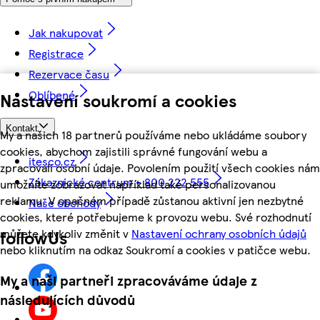
Jak nakupovat
Registrace
Rezervace času
Oblíbené
Nastavení soukromí a cookies
Kontakt
My a našich 18 partnerů používáme nebo ukládáme soubory
cookies, abychom zajistili správné fungování webu a
itesco.cz
zpracovali osobní údaje. Povolením použití všech cookies nám
Zákaznické centrum - 800 222 555
umožníte zobrazovat například také personalizovanou
reklamu. V opačném případě zůstanou aktivní jen nezbytné
Naše obchody
cookies, které potřebujeme k provozu webu. Své rozhodnutí
můžete kdykoliv změnit v
Nastavení ochrany osobních údajů
followUs
nebo kliknutím na odkaz Soukromí a cookies v patičce webu.
My a naši partneři zpracováváme údaje z
následujících důvodů