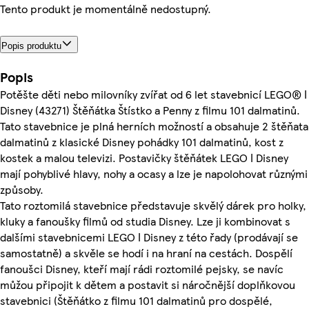
Tento produkt je momentálně nedostupný.
Popis produktu
Popis
Potěšte děti nebo milovníky zvířat od 6 let stavebnicí LEGO® ǀ
Disney (43271) Štěňátka Štístko a Penny z filmu 101 dalmatinů.
Tato stavebnice je plná herních možností a obsahuje 2 štěňata
dalmatinů z klasické Disney pohádky 101 dalmatinů, kost z
kostek a malou televizi. Postavičky štěňátek LEGO ǀ Disney
mají pohyblivé hlavy, nohy a ocasy a lze je napolohovat různými
způsoby.
Tato roztomilá stavebnice představuje skvělý dárek pro holky,
kluky a fanoušky filmů od studia Disney. Lze ji kombinovat s
dalšími stavebnicemi LEGO ǀ Disney z této řady (prodávají se
samostatně) a skvěle se hodí i na hraní na cestách. Dospělí
fanoušci Disney, kteří mají rádi roztomilé pejsky, se navíc
můžou připojit k dětem a postavit si náročnější doplňkovou
stavebnici (Štěňátko z filmu 101 dalmatinů pro dospělé,