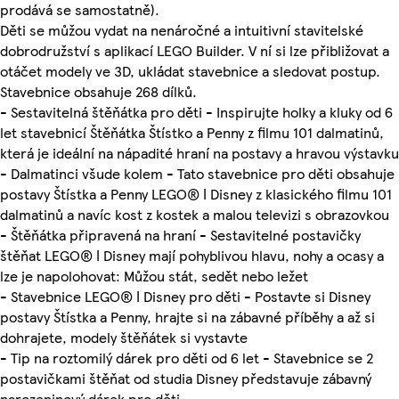
prodává se samostatně).
Děti se můžou vydat na nenáročné a intuitivní stavitelské
dobrodružství s aplikací LEGO Builder. V ní si lze přibližovat a
otáčet modely ve 3D, ukládat stavebnice a sledovat postup.
Stavebnice obsahuje 268 dílků.
- Sestavitelná štěňátka pro děti - Inspirujte holky a kluky od 6
let stavebnicí Štěňátka Štístko a Penny z filmu 101 dalmatinů,
která je ideální na nápadité hraní na postavy a hravou výstavku
- Dalmatinci všude kolem - Tato stavebnice pro děti obsahuje
postavy Štístka a Penny LEGO® ǀ Disney z klasického filmu 101
dalmatinů a navíc kost z kostek a malou televizi s obrazovkou
- Štěňátka připravená na hraní - Sestavitelné postavičky
štěňat LEGO® ǀ Disney mají pohyblivou hlavu, nohy a ocasy a
lze je napolohovat: Můžou stát, sedět nebo ležet
- Stavebnice LEGO® ǀ Disney pro děti - Postavte si Disney
postavy Štístka a Penny, hrajte si na zábavné příběhy a až si
dohrajete, modely štěňátek si vystavte
- Tip na roztomilý dárek pro děti od 6 let - Stavebnice se 2
postavičkami štěňat od studia Disney představuje zábavný
narozeninový dárek pro děti