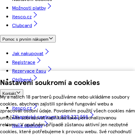
Možnosti platby
itesco.cz
Clubcard
Pomoc s prvním nákupem
Jak nakupovat
Registrace
Rezervace času
Oblíbené
Nastavení soukromí a cookies
Kontakt
My a našich 18 partnerů používáme nebo ukládáme soubory
cookies, abychom zajistili správné fungování webu a
itesco.cz
zpracovali osobní údaje. Povolením použití všech cookies nám
Zákaznické centrum - 800 222 555
umožníte zobrazovat například také personalizovanou
reklamu. V opačném případě zůstanou aktivní jen nezbytné
Naše obchody
cookies, které potřebujeme k provozu webu. Své rozhodnutí