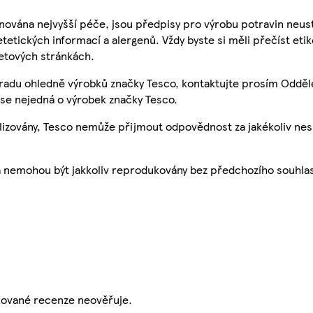
nována nejvyšší péče, jsou předpisy pro výrobu potravin neust
etetických informací a alergenů. Vždy byste si měli přečíst eti
etových stránkách.
 radu ohledně výrobků značky Tesco, kontaktujte prosím Odděl
se nejedná o výrobek značky Tesco.
ualizovány, Tesco nemůže přijmout odpovědnost za jakékoliv ne
a nemohou být jakkoliv reprodukovány bez předchozího souhla
ikované recenze neověřuje.