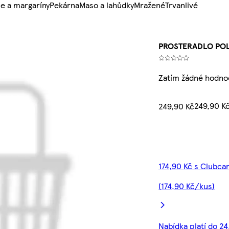
e a margaríny
Pekárna
Maso a lahůdky
Mražené
Trvanlivé
PROSTERADLO PO
Zatím žádné hodno
249,90 K
249,90 Kč
174,90 Kč s Clubca
(174,90 Kč/kus)
Nabídka platí do 24