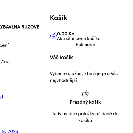
Košík
LYBAVLNA RUZOVE
0,00 Kč
Aktuální cena košíku
0,00 Kč
Aktuální cena košíku
Pokladna
cení
Váš košík
č/kus
Vyberte službu, která je pro Vás
nejvhodnější
rd
Prázdný košík
Tady uvidíte položky přidané do
košíku
. 8. 2026