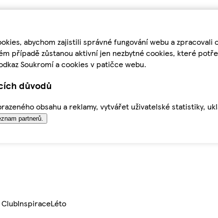
kies, abychom zajistili správné fungování webu a zpracovali 
ém případě zůstanou aktivní jen nezbytné cookies, které pot
odkaz Soukromí a cookies v patičce webu.
ících důvodů
azeného obsahu a reklamy, vytvářet uživatelské statistiky, uk
znam partnerů.
 Club
Inspirace
Léto