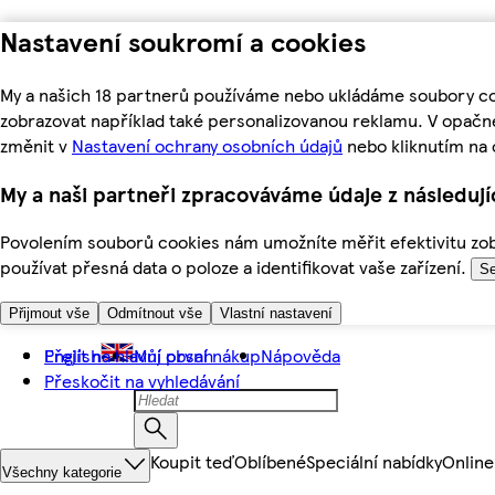
Nastavení soukromí a cookies
My a našich 18 partnerů používáme nebo ukládáme soubory coo
zobrazovat například také personalizovanou reklamu. V opačn
změnit v
Nastavení ochrany osobních údajů
nebo kliknutím na 
My a naši partneři zpracováváme údaje z následuj
Povolením souborů cookies nám umožníte měřit efektivitu zobr
používat přesná data o poloze a identifikovat vaše zařízení.
Se
Přijmout vše
Odmítnout vše
Vlastní nastavení
Přejít na hlavní obsah
English
Můj první nákup
Nápověda
Přeskočit na vyhledávání
Koupit teď
Oblíbené
Speciální nabídky
Online
Všechny kategorie