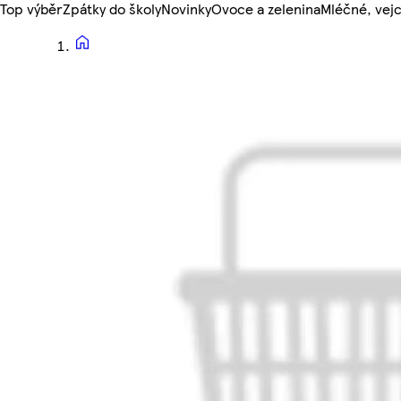
Top výběr
Zpátky do školy
Novinky
Ovoce a zelenina
Mléčné, vejc