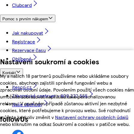
Clubcard
Pomoc s prvním nákupem
Jak nakupovat
Registrace
Rezervace času
Oblíbené
Nastavení soukromí a cookies
Kontakt
My a našich 18 partnerů používáme nebo ukládáme soubory
cookies, abychom zajistili správné fungování webu a
itesco.cz
zpracovali osobní údaje. Povolením použití všech cookies nám
Zákaznické centrum - 800 222 555
umožníte zobrazovat například také personalizovanou
reklamu. V opačném případě zůstanou aktivní jen nezbytné
Naše obchody
cookies, které potřebujeme k provozu webu. Své rozhodnutí
můžete kdykoliv změnit v
Nastavení ochrany osobních údajů
followUs
nebo kliknutím na odkaz Soukromí a cookies v patičce webu.