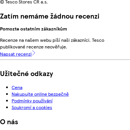
© Tesco Stores ČR a.s.
Zatím nemáme žádnou recenzi
Pomozte ostatním zákazníkům
Recenze na našem webu píší naši zákazníci. Tesco
publikované recenze neověřuje.
Napsat recenzi
Užitečné odkazy
Cena
Nakupujte online bezpečně
Podmínky používání
Soukromí a cookies
O nás