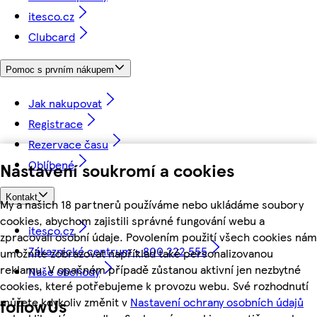
itesco.cz
Clubcard
Pomoc s prvním nákupem
Jak nakupovat
Registrace
Rezervace času
Oblíbené
Nastavení soukromí a cookies
Kontakt
My a našich 18 partnerů používáme nebo ukládáme soubory
cookies, abychom zajistili správné fungování webu a
itesco.cz
zpracovali osobní údaje. Povolením použití všech cookies nám
Zákaznické centrum - 800 222 555
umožníte zobrazovat například také personalizovanou
reklamu. V opačném případě zůstanou aktivní jen nezbytné
Naše obchody
cookies, které potřebujeme k provozu webu. Své rozhodnutí
můžete kdykoliv změnit v
Nastavení ochrany osobních údajů
followUs