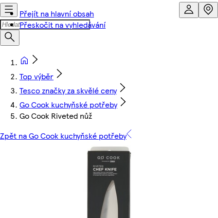
Přejít na hlavní obsah
Přeskočit na vyhledávání
Top výběr
Tesco značky za skvělé ceny
Go Cook kuchyňské potřeby
Go Cook Riveted nůž
Zpět na Go Cook kuchyňské potřeby