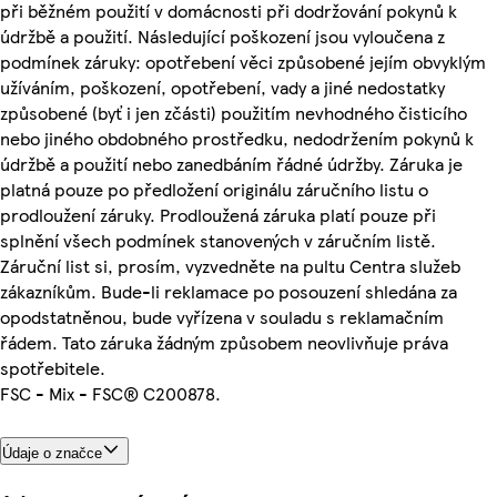
při běžném použití v domácnosti při dodržování pokynů k
údržbě a použití. Následující poškození jsou vyloučena z
podmínek záruky: opotřebení věci způsobené jejím obvyklým
užíváním, poškození, opotřebení, vady a jiné nedostatky
způsobené (byť i jen zčásti) použitím nevhodného čisticího
nebo jiného obdobného prostředku, nedodržením pokynů k
údržbě a použití nebo zanedbáním řádné údržby. Záruka je
platná pouze po předložení originálu záručního listu o
prodloužení záruky. Prodloužená záruka platí pouze při
splnění všech podmínek stanovených v záručním listě.
Záruční list si, prosím, vyzvedněte na pultu Centra služeb
zákazníkům. Bude-li reklamace po posouzení shledána za
opodstatněnou, bude vyřízena v souladu s reklamačním
řádem. Tato záruka žádným způsobem neovlivňuje práva
spotřebitele.
FSC - Mix - FSC® C200878.
Údaje o značce