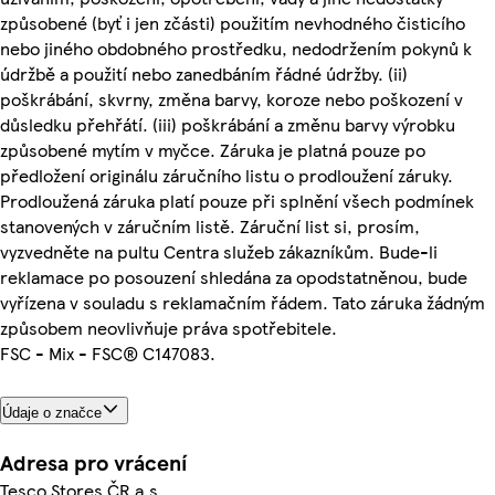
způsobené (byť i jen zčásti) použitím nevhodného čisticího
nebo jiného obdobného prostředku, nedodržením pokynů k
údržbě a použití nebo zanedbáním řádné údržby. (ii)
poškrábání, skvrny, změna barvy, koroze nebo poškození v
důsledku přehřátí. (iii) poškrábání a změnu barvy výrobku
způsobené mytím v myčce. Záruka je platná pouze po
předložení originálu záručního listu o prodloužení záruky.
Prodloužená záruka platí pouze při splnění všech podmínek
stanovených v záručním listě. Záruční list si, prosím,
vyzvedněte na pultu Centra služeb zákazníkům. Bude-li
reklamace po posouzení shledána za opodstatněnou, bude
vyřízena v souladu s reklamačním řádem. Tato záruka žádným
způsobem neovlivňuje práva spotřebitele.
FSC - Mix - FSC® C147083.
Údaje o značce
Adresa pro vrácení
Tesco Stores ČR a.s.