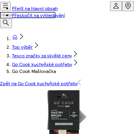
Přejít na hlavní obsah
Přeskočit na vyhledávání
Top výběr
Tesco značky za skvělé ceny
Go Cook kuchyňské potřeby
Go Cook Mašlovačka
Zpět na Go Cook kuchyňské potřeby