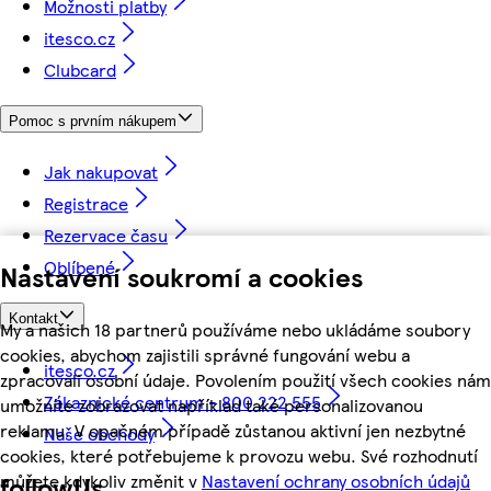
Možnosti platby
itesco.cz
Clubcard
Pomoc s prvním nákupem
Jak nakupovat
Registrace
Rezervace času
Oblíbené
Nastavení soukromí a cookies
Kontakt
My a našich 18 partnerů používáme nebo ukládáme soubory
cookies, abychom zajistili správné fungování webu a
itesco.cz
zpracovali osobní údaje. Povolením použití všech cookies nám
Zákaznické centrum - 800 222 555
umožníte zobrazovat například také personalizovanou
reklamu. V opačném případě zůstanou aktivní jen nezbytné
Naše obchody
cookies, které potřebujeme k provozu webu. Své rozhodnutí
můžete kdykoliv změnit v
Nastavení ochrany osobních údajů
followUs