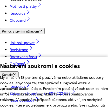
Možnosti platby
itesco.cz
Clubcard
Pomoc s prvním nákupem
Jak nakupovat
Registrace
Rezervace času
Oblíbené
Nastavení soukromí a cookies
Kontakt
My a našich 18 partnerů používáme nebo ukládáme soubory
cookies, abychom zajistili správné fungování webu a
itesco.cz
zpracovali osobní údaje. Povolením použití všech cookies nám
Zákaznické centrum - 800 222 555
umožníte zobrazovat například také personalizovanou
reklamu. V opačném případě zůstanou aktivní jen nezbytné
Naše obchody
cookies, které potřebujeme k provozu webu. Své rozhodnutí