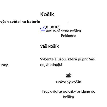
Košík
vých světel na baterie
0,00 Kč
Aktuální cena košíku
0,00 Kč
Aktuální cena košíku
Pokladna
Váš košík
Vyberte službu, která je pro Vás
nejvhodnější
upný.
Prázdný košík
Tady uvidíte položky přidané do
košíku