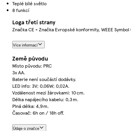
Teplé bílé světlo
8 funkcí
Loga třetí strany
Značka CE - Značka Evropské konformity, WEEE Symbol 
Více informací
Země původu
Místo původu: PRC
3x AA.
Baterie není součástí dodávky.
LED info: 3V; 0,06W; 0,02A.
Vzdálenost mezi žárovkami: 10 cm.
Délka napájecího kabelu: 0,3 m.
Plná délka: 4,9 m.
Časovač: 6h on / 18h off.
Údaje o značce