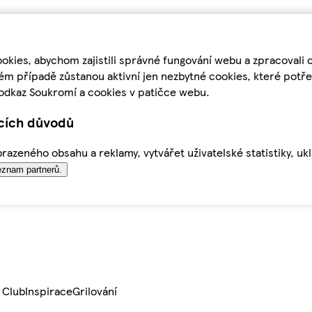
kies, abychom zajistili správné fungování webu a zpracovali 
ém případě zůstanou aktivní jen nezbytné cookies, které pot
odkaz Soukromí a cookies v patičce webu.
ících důvodů
azeného obsahu a reklamy, vytvářet uživatelské statistiky, uk
znam partnerů.
 Club
Inspirace
Grilování