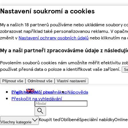
Nastavení soukromí a cookies
My a našich 18 partnerů používáme nebo ukládáme soubory coo
zobrazovat například také personalizovanou reklamu. V opačn
změnit v
Nastavení ochrany osobních údajů
nebo kliknutím na 
My a naši partneři zpracováváme údaje z následuj
Povolením souborů cookies nám umožníte měřit efektivitu zobr
používat přesná data o poloze a identifikovat vaše zařízení.
Se
Přijmout vše
Odmítnout vše
Vlastní nastavení
Přejít na hlavní obsah
English
Můj první nákup
Nápověda
Přeskočit na vyhledávání
Koupit teď
Oblíbené
Speciální nabídky
Online
Všechny kategorie