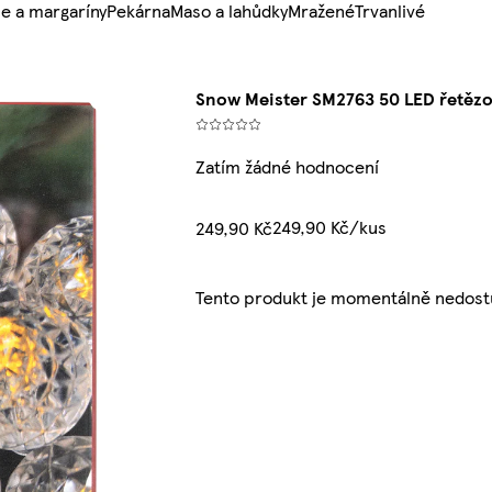
e a margaríny
Pekárna
Maso a lahůdky
Mražené
Trvanlivé
Snow Meister SM2763 50 LED řetězo
Zatím žádné hodnocení
249,90 Kč/kus
249,90 Kč
Tento produkt je momentálně nedost