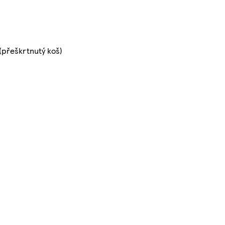
(přeškrtnutý koš)