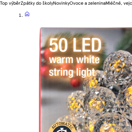
Top výběr
Zpátky do školy
Novinky
Ovoce a zelenina
Mléčné, vejc