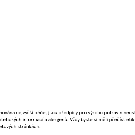
nována nejvyšší péče, jsou předpisy pro výrobu potravin neust
etetických informací a alergenů. Vždy byste si měli přečíst eti
etových stránkách.