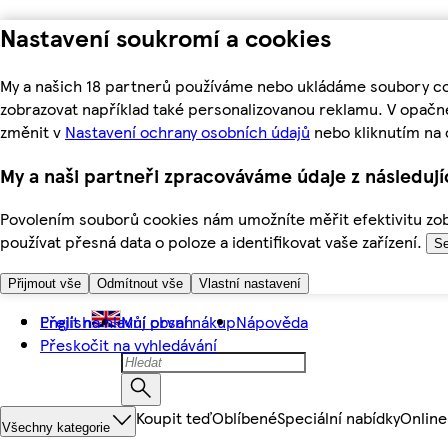
Nastavení soukromí a cookies
My a našich 18 partnerů používáme nebo ukládáme soubory coo
zobrazovat například také personalizovanou reklamu. V opačn
změnit v
Nastavení ochrany osobních údajů
nebo kliknutím na 
My a naši partneři zpracováváme údaje z následuj
Povolením souborů cookies nám umožníte měřit efektivitu zobr
používat přesná data o poloze a identifikovat vaše zařízení.
Se
Přijmout vše
Odmítnout vše
Vlastní nastavení
Přejít na hlavní obsah
English
Můj první nákup
Nápověda
Přeskočit na vyhledávání
Koupit teď
Oblíbené
Speciální nabídky
Online
Všechny kategorie