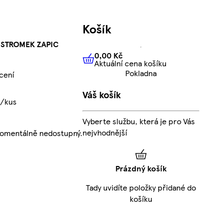
Košík
 STROMEK ZAPIC
0,00 Kč
Aktuální cena košíku
0,00 Kč
Aktuální cena košíku
Pokladna
cení
Váš košík
č/kus
Vyberte službu, která je pro Vás
nejvhodnější
momentálně nedostupný.
Prázdný košík
Tady uvidíte položky přidané do
košíku