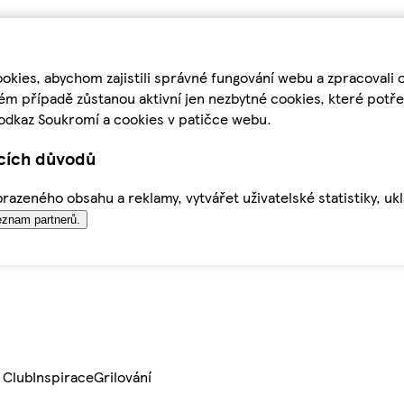
kies, abychom zajistili správné fungování webu a zpracovali 
ém případě zůstanou aktivní jen nezbytné cookies, které pot
odkaz Soukromí a cookies v patičce webu.
ících důvodů
azeného obsahu a reklamy, vytvářet uživatelské statistiky, uk
znam partnerů.
 Club
Inspirace
Grilování