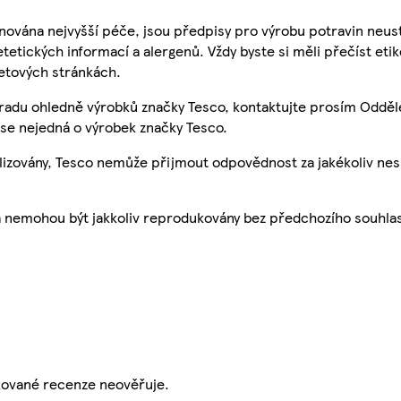
nována nejvyšší péče, jsou předpisy pro výrobu potravin neust
etetických informací a alergenů. Vždy byste si měli přečíst eti
etových stránkách.
 radu ohledně výrobků značky Tesco, kontaktujte prosím Odděl
se nejedná o výrobek značky Tesco.
ualizovány, Tesco nemůže přijmout odpovědnost za jakékoliv ne
a nemohou být jakkoliv reprodukovány bez předchozího souhla
ikované recenze neověřuje.