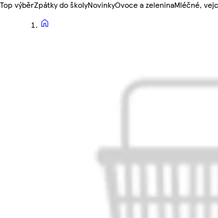
Top výběr
Zpátky do školy
Novinky
Ovoce a zelenina
Mléčné, vejc