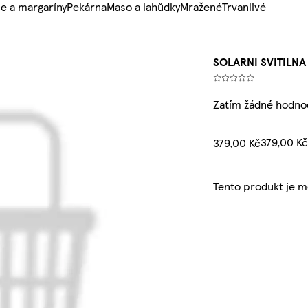
e a margaríny
Pekárna
Maso a lahůdky
Mražené
Trvanlivé
SOLARNI SVITILNA
Zatím žádné hodno
379,00 K
379,00 Kč
Tento produkt je 