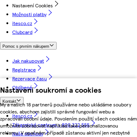
Nastavení Cookies
Možnosti platby
itesco.cz
Clubcard
Pomoc s prvním nákupem
Jak nakupovat
Registrace
Rezervace času
Oblíbené
Nastavení soukromí a cookies
Kontakt
My a našich 18 partnerů používáme nebo ukládáme soubory
cookies, abychom zajistili správné fungování webu a
itesco.cz
zpracovali osobní údaje. Povolením použití všech cookies nám
Zákaznické centrum - 800 222 555
umožníte zobrazovat například také personalizovanou
reklamu. V opačném případě zůstanou aktivní jen nezbytné
Naše obchody