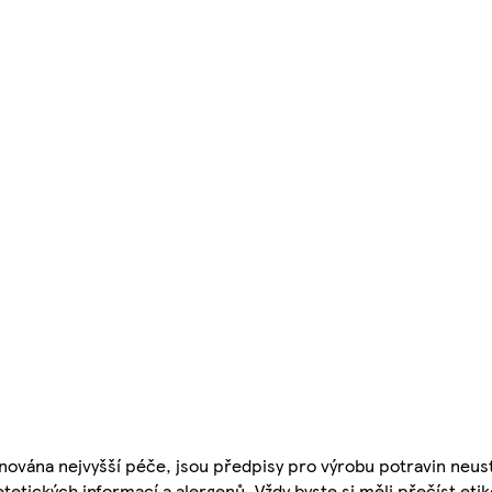
nována nejvyšší péče, jsou předpisy pro výrobu potravin neust
etetických informací a alergenů. Vždy byste si měli přečíst eti