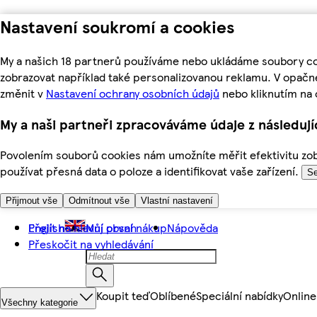
Nastavení soukromí a cookies
My a našich 18 partnerů používáme nebo ukládáme soubory coo
zobrazovat například také personalizovanou reklamu. V opačn
změnit v
Nastavení ochrany osobních údajů
nebo kliknutím na 
My a naši partneři zpracováváme údaje z následuj
Povolením souborů cookies nám umožníte měřit efektivitu zobr
používat přesná data o poloze a identifikovat vaše zařízení.
Se
Přijmout vše
Odmítnout vše
Vlastní nastavení
Přejít na hlavní obsah
English
Můj první nákup
Nápověda
Přeskočit na vyhledávání
Koupit teď
Oblíbené
Speciální nabídky
Online
Všechny kategorie