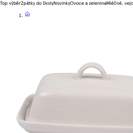
Top výběr
Zpátky do školy
Novinky
Ovoce a zelenina
Mléčné, vejc