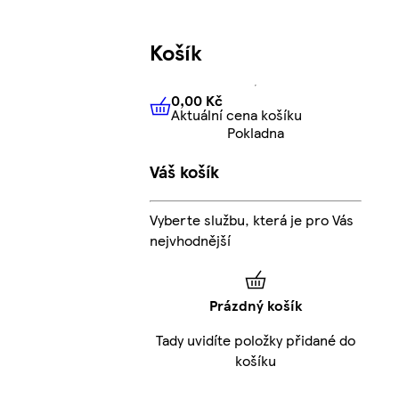
Košík
0,00 Kč
Aktuální cena košíku
0,00 Kč
Aktuální cena košíku
Pokladna
Váš košík
Vyberte službu, která je pro Vás
nejvhodnější
Prázdný košík
Tady uvidíte položky přidané do
košíku