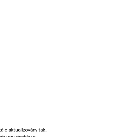
ále aktualizovány tak,
ketu na výrobku a