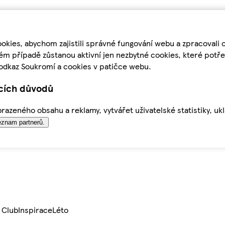
kies, abychom zajistili správné fungování webu a zpracovali 
ém případě zůstanou aktivní jen nezbytné cookies, které pot
odkaz Soukromí a cookies v patičce webu.
ících důvodů
azeného obsahu a reklamy, vytvářet uživatelské statistiky, uk
znam partnerů.
 Club
Inspirace
Léto