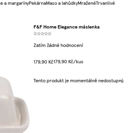
e a margaríny
Pekárna
Maso a lahůdky
Mražené
Trvanlivé
F&F Home Elegance máslenka
Zatím žádné hodnocení
179,90 Kč/kus
179,90 Kč
Tento produkt je momentálně nedostupný.