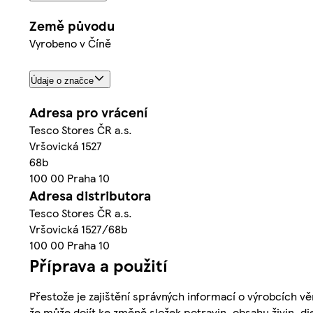
Země původu
Vyrobeno v Číně
Údaje o značce
Adresa pro vrácení
Tesco Stores ČR a.s.
Vršovická 1527
68b
100 00 Praha 10
Adresa distributora
Tesco Stores ČR a.s.
Vršovická 1527/68b
100 00 Praha 10
Příprava a použití
Přestože je zajištění správných informací o výrobcích vě
že může dojít ke změně složek potravin, obsahu živin, di