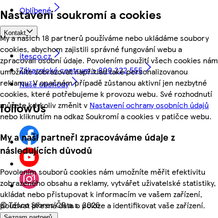
Oblíbené
Nastavení soukromí a cookies
Kontakt
My a našich 18 partnerů používáme nebo ukládáme soubory
cookies, abychom zajistili správné fungování webu a
itesco.cz
zpracovali osobní údaje. Povolením použití všech cookies nám
Zákaznické centrum - 800 222 555
umožníte zobrazovat například také personalizovanou
reklamu. V opačném případě zůstanou aktivní jen nezbytné
Naše obchody
cookies, které potřebujeme k provozu webu. Své rozhodnutí
můžete kdykoliv změnit v
Nastavení ochrany osobních údajů
followUs
nebo kliknutím na odkaz Soukromí a cookies v patičce webu.
My a naši partneři zpracováváme údaje z
následujících důvodů
Povolením souborů cookies nám umožníte měřit efektivitu
zobrazeného obsahu a reklamy, vytvářet uživatelské statistiky,
ukládat nebo přistupovat k informacím ve vašem zařízení,
©
Tesco Stores ČR a.s. 2026
používat přesná data o poloze a identifikovat vaše zařízení.
Seznam partnerů.