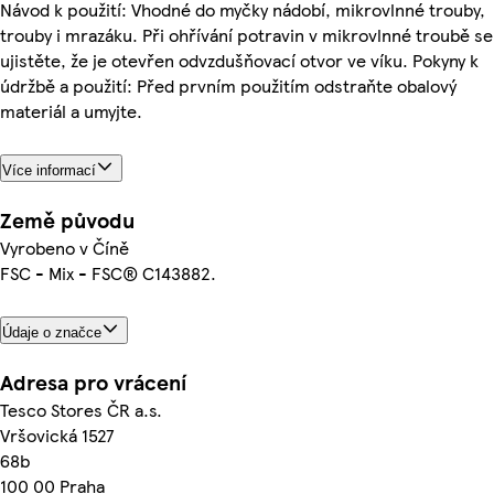
Návod k použití: Vhodné do myčky nádobí, mikrovlnné trouby,
trouby i mrazáku. Při ohřívání potravin v mikrovlnné troubě se
ujistěte, že je otevřen odvzdušňovací otvor ve víku. Pokyny k
údržbě a použití: Před prvním použitím odstraňte obalový
materiál a umyjte.
Více informací
Země původu
Vyrobeno v Číně
FSC - Mix - FSC® C143882.
Údaje o značce
Adresa pro vrácení
Tesco Stores ČR a.s.
Vršovická 1527
68b
100 00 Praha