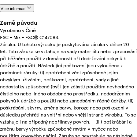
Více informací
Země původu
Vyrobeno v Číně
FSC - Mix - FSC® C147083.
Záruka: U tohoto výrobku je poskytována záruka v délce 20
let. Tato záruka se vztahuje na vady materiálu nebo zpracování
při běžném použití v domácnosti při dodržování pokynů k
údržbě a použití. Následující poškození jsou vyloučena z
podmínek záruky: (i) opotřebení věci způsobené jejím
obvyklým užíváním, poškození, opotřebení, vady a jiné
nedostatky způsobené (byť i jen zčásti) použitím nevhodného
čisticího nebo jiného obdobného prostředku, nedodržením
pokynů k údržbě a použití nebo zanedbáním řádné údržby. (ii)
poškrábání, skvrny, změna barvy, koroze nebo poškození v
důsledku přehřátí na vnitřní nebo vnější straně výrobku. To se
vztahuje i na případný nepřilnavý povrch. - (iii) poškrábání a
změnu barvy výrobku způsobené mytím v myčce nebo
použitím kovového náčiní. Záruka se nevztahuje na následné