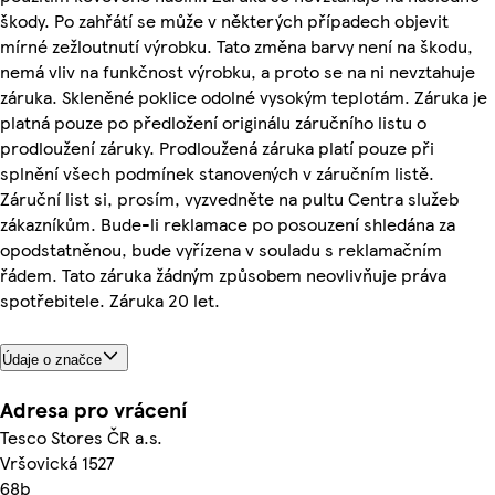
škody. Po zahřátí se může v některých případech objevit
mírné zežloutnutí výrobku. Tato změna barvy není na škodu,
nemá vliv na funkčnost výrobku, a proto se na ni nevztahuje
záruka. Skleněné poklice odolné vysokým teplotám. Záruka je
platná pouze po předložení originálu záručního listu o
prodloužení záruky. Prodloužená záruka platí pouze při
splnění všech podmínek stanovených v záručním listě.
Záruční list si, prosím, vyzvedněte na pultu Centra služeb
zákazníkům. Bude-li reklamace po posouzení shledána za
opodstatněnou, bude vyřízena v souladu s reklamačním
řádem. Tato záruka žádným způsobem neovlivňuje práva
spotřebitele. Záruka 20 let.
Údaje o značce
Adresa pro vrácení
Tesco Stores ČR a.s.
Vršovická 1527
68b