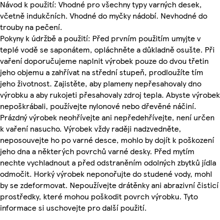
Návod k použití: Vhodné pro všechny typy varných desek,
včetně indukčních. Vhodné do myčky nádobí. Nevhodné do
trouby na pečení.
Pokyny k údržbě a použití: Před prvním použitím umyjte v
teplé vodě se saponátem, opláchněte a důkladně osušte. Při
vaření doporučujeme naplnit výrobek pouze do dvou třetin
jeho objemu a zahřívat na střední stupeň, prodloužíte tím
jeho životnost. Zajistěte, aby plameny nepřesahovaly dno
výrobku a aby rukojeti přesahovaly zdroj tepla. Abyste výrobek
nepoškrábali, používejte nylonové nebo dřevěné náčiní.
Prázdný výrobek neohřívejte ani nepředehřívejte, není určen
k vaření nasucho. Výrobek vždy raději nadzvedněte,
neposouvejte ho po varné desce, mohlo by dojít k poškození
jeho dna a některých povrchů varné desky. Před mytím
nechte vychladnout a před odstraněním odolných zbytků jídla
odmočit. Horký výrobek neponořujte do studené vody, mohl
by se zdeformovat. Nepoužívejte drátěnky ani abrazivní čisticí
prostředky, které mohou poškodit povrch výrobku. Tyto
informace si uschovejte pro další použití.