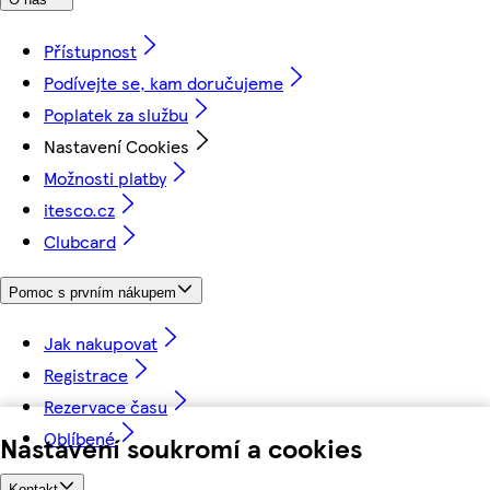
Přístupnost
Podívejte se, kam doručujeme
Poplatek za službu
Nastavení Cookies
Možnosti platby
itesco.cz
Clubcard
Pomoc s prvním nákupem
Jak nakupovat
Registrace
Rezervace času
Oblíbené
Nastavení soukromí a cookies
Kontakt