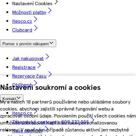
Nastavení Cookies
Možnosti platby
itesco.cz
Clubcard
Pomoc s prvním nákupem
Jak nakupovat
Registrace
Rezervace času
Oblíbené
Nastavení soukromí a cookies
Kontakt
My a našich 18 partnerů používáme nebo ukládáme soubory
cookies, abychom zajistili správné fungování webu a
itesco.cz
zpracovali osobní údaje. Povolením použití všech cookies nám
Zákaznické centrum - 800 222 555
umožníte zobrazovat například také personalizovanou
reklamu. V opačném případě zůstanou aktivní jen nezbytné
Naše obchody