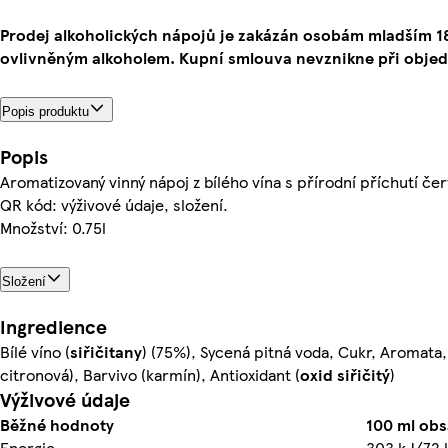
Prodej alkoholických nápojů je zakázán osobám mladším 
ovlivněným alkoholem. Kupní smlouva nevznikne při objed
Popis produktu
Popis
Aromatizovaný vinný nápoj z bílého vína s přírodní příchutí 
QR kód: výživové údaje, složení.
Množství: 0.75l
Složení
Ingredience
Bílé víno (
siřičitany
) (75%), Sycená pitná voda, Cukr, Aromata, 
citronová), Barvivo (karmín), Antioxidant (
oxid siřičitý
)
Výživové údaje
Běžné hodnoty
100 ml ob
Energie
303 kJ/72 