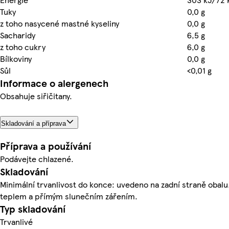
Tuky
0,0 g
z toho nasycené mastné kyseliny
0,0 g
Sacharidy
6,5 g
z toho cukry
6,0 g
Bílkoviny
0,0 g
Sůl
<0,01 g
Informace o alergenech
Obsahuje siřičitany.
Skladování a příprava
Příprava a používání
Podávejte chlazené.
Skladování
Minimální trvanlivost do konce: uvedeno na zadní straně obalu
teplem a přímým slunečním zářením.
Typ skladování
Trvanlivé