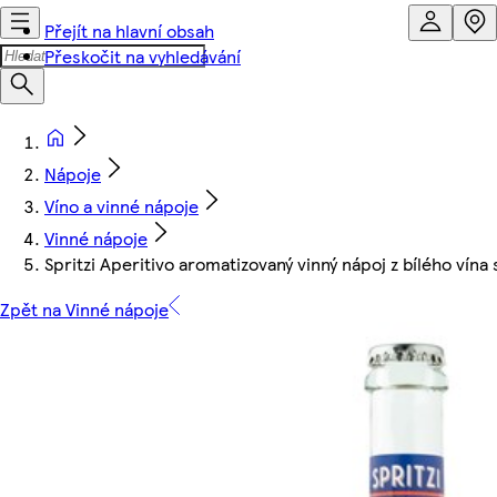
Přejít na hlavní obsah
Přeskočit na vyhledávání
Nápoje
Víno a vinné nápoje
Vinné nápoje
Spritzi Aperitivo aromatizovaný vinný nápoj z bílého ví
Zpět na Vinné nápoje