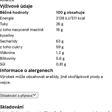
Výživové údaje
Běžné hodnoty
100 g obsahuje
Energie
2138 kJ/511 kcal
Tuky
26 g
z toho nasycené mastné
16 g
kyseliny
Sacharidy
63 g
z toho cukry
59 g
Vláknina
1,2 g
Bílkoviny
5,6 g
Sůl
0,81 g
Informace o alergenech
Výrobek může obsahovat arašídy, jiné skořápkové plody a
vejce.
Skladování a příprava
Skladování