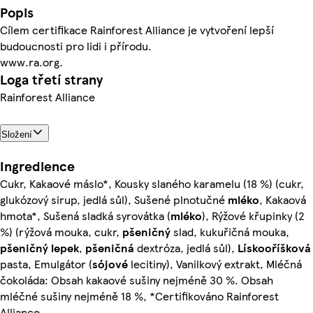
Popis
Cílem certifikace Rainforest Alliance je vytvoření lepší
budoucnosti pro lidi i přírodu.
www.ra.org.
Loga třetí strany
Rainforest Alliance
Složení
Ingredience
Cukr, Kakaové máslo*, Kousky slaného karamelu (18 %) (cukr,
glukózový sirup, jedlá sůl), Sušené plnotučné
mléko
, Kakaová
hmota*, Sušená sladká syrovátka (
mléko
), Rýžové křupinky (2
%) (rýžová mouka, cukr,
pšeničný
slad, kukuřičná mouka,
pšeničný lepek
,
pšeničná
dextróza, jedlá sůl),
Lískooříšková
pasta, Emulgátor (
sójové
lecitiny), Vanilkový extrakt, Mléčná
čokoláda: Obsah kakaové sušiny nejméně 30 %. Obsah
mléčné sušiny nejméně 18 %, *Certifikováno Rainforest
Alliance