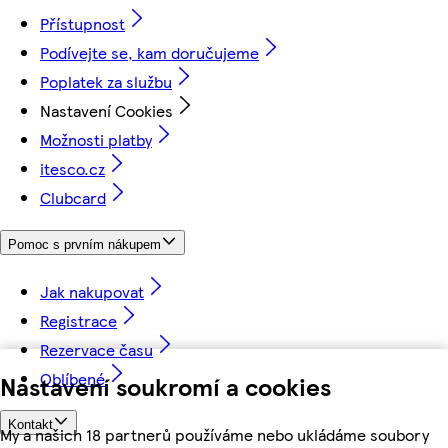
Přístupnost
Podívejte se, kam doručujeme
Poplatek za službu
Nastavení Cookies
Možnosti platby
itesco.cz
Clubcard
Pomoc s prvním nákupem
Jak nakupovat
Registrace
Rezervace času
Oblíbené
Nastavení soukromí a cookies
Kontakt
My a našich 18 partnerů používáme nebo ukládáme soubory