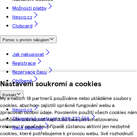
Možnosti platby
itesco.cz
Clubcard
Pomoc s prvním nákupem
Jak nakupovat
Registrace
Rezervace času
Oblíbené
Nastavení soukromí a cookies
Kontakt
My a našich 18 partnerů používáme nebo ukládáme soubory
cookies, abychom zajistili správné fungování webu a
itesco.cz
zpracovali osobní údaje. Povolením použití všech cookies nám
Zákaznické centrum - 800 222 555
umožníte zobrazovat například také personalizovanou
reklamu. V opačném případě zůstanou aktivní jen nezbytné
Naše obchody
cookies, které potřebujeme k provozu webu. Své rozhodnutí