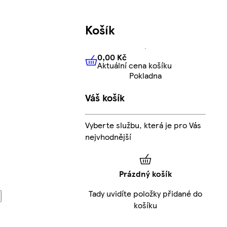
Košík
0,00 Kč
Aktuální cena košíku
0,00 Kč
Aktuální cena košíku
Pokladna
Váš košík
Vyberte službu, která je pro Vás
nejvhodnější
Prázdný košík
Tady uvidíte položky přidané do
košíku