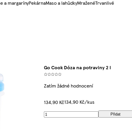
e a margaríny
Pekárna
Maso a lahůdky
Mražené
Trvanlivé
Go Cook Dóza na potraviny 2 l
Zatím žádné hodnocení
134,90 Kč/kus
134,90 Kč
Přidat