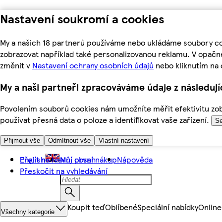
Nastavení soukromí a cookies
My a našich 18 partnerů používáme nebo ukládáme soubory coo
zobrazovat například také personalizovanou reklamu. V opačn
změnit v
Nastavení ochrany osobních údajů
nebo kliknutím na 
My a naši partneři zpracováváme údaje z následuj
Povolením souborů cookies nám umožníte měřit efektivitu zobr
používat přesná data o poloze a identifikovat vaše zařízení.
Se
Přijmout vše
Odmítnout vše
Vlastní nastavení
Přejít na hlavní obsah
English
Můj první nákup
Nápověda
Přeskočit na vyhledávání
Koupit teď
Oblíbené
Speciální nabídky
Online
Všechny kategorie