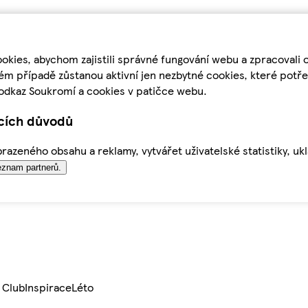
kies, abychom zajistili správné fungování webu a zpracovali 
ém případě zůstanou aktivní jen nezbytné cookies, které pot
odkaz Soukromí a cookies v patičce webu.
ících důvodů
azeného obsahu a reklamy, vytvářet uživatelské statistiky, uk
znam partnerů.
 Club
Inspirace
Léto