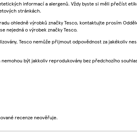
etetických informací a alergenů. Vždy byste si měli přečíst eti
etových stránkách.
 radu ohledně výrobků značky Tesco, kontaktujte prosím Odděl
se nejedná o výrobek značky Tesco.
ualizovány, Tesco nemůže přijmout odpovědnost za jakékoliv ne
a nemohou být jakkoliv reprodukovány bez předchozího souhla
ikované recenze neověřuje.