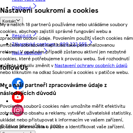
Oblíbené
Nastavení soukromí a cookies
Kontakt
My a našich 18 partnerů používáme nebo ukládáme soubory
cookies, abychom zajistili správné fungování webu a
itesco.cz
zpracovali osobní údaje. Povolením použití všech cookies nám
Zákaznické centrum - 800 222 555
umožníte zobrazovat například také personalizovanou
reklamu. V opačném případě zůstanou aktivní jen nezbytné
Naše obchody
cookies, které potřebujeme k provozu webu. Své rozhodnutí
můžete kdykoliv změnit v
Nastavení ochrany osobních údajů
followUs
nebo kliknutím na odkaz Soukromí a cookies v patičce webu.
My a naši partneři zpracováváme údaje z
následujících důvodů
Povolením souborů cookies nám umožníte měřit efektivitu
zobrazeného obsahu a reklamy, vytvářet uživatelské statistiky,
ukládat nebo přistupovat k informacím ve vašem zařízení,
©
Tesco Stores ČR a.s. 2026
používat přesná data o poloze a identifikovat vaše zařízení.