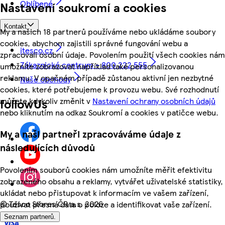
Oblíbené
Nastavení soukromí a cookies
Kontakt
My a našich 18 partnerů používáme nebo ukládáme soubory
cookies, abychom zajistili správné fungování webu a
itesco.cz
zpracovali osobní údaje. Povolením použití všech cookies nám
Zákaznické centrum - 800 222 555
umožníte zobrazovat například také personalizovanou
reklamu. V opačném případě zůstanou aktivní jen nezbytné
Naše obchody
cookies, které potřebujeme k provozu webu. Své rozhodnutí
můžete kdykoliv změnit v
Nastavení ochrany osobních údajů
followUs
nebo kliknutím na odkaz Soukromí a cookies v patičce webu.
My a naši partneři zpracováváme údaje z
následujících důvodů
Povolením souborů cookies nám umožníte měřit efektivitu
zobrazeného obsahu a reklamy, vytvářet uživatelské statistiky,
ukládat nebo přistupovat k informacím ve vašem zařízení,
©
Tesco Stores ČR a.s. 2026
používat přesná data o poloze a identifikovat vaše zařízení.
Seznam partnerů.