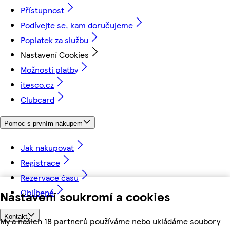
Přístupnost
Podívejte se, kam doručujeme
Poplatek za službu
Nastavení Cookies
Možnosti platby
itesco.cz
Clubcard
Pomoc s prvním nákupem
Jak nakupovat
Registrace
Rezervace času
Oblíbené
Nastavení soukromí a cookies
Kontakt
My a našich 18 partnerů používáme nebo ukládáme soubory