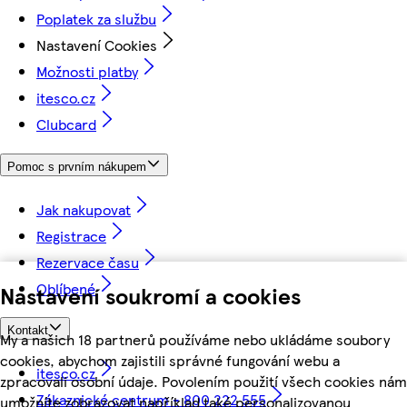
Poplatek za službu
Nastavení Cookies
Možnosti platby
itesco.cz
Clubcard
Pomoc s prvním nákupem
Jak nakupovat
Registrace
Rezervace času
Oblíbené
Nastavení soukromí a cookies
Kontakt
My a našich 18 partnerů používáme nebo ukládáme soubory
cookies, abychom zajistili správné fungování webu a
itesco.cz
zpracovali osobní údaje. Povolením použití všech cookies nám
Zákaznické centrum - 800 222 555
umožníte zobrazovat například také personalizovanou