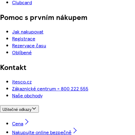
Clubcard
Pomoc s prvním nákupem
Jak nakupovat
Registrace
Rezervace času
Oblíbené
Kontakt
itesco.cz
Zákaznické centrum - 800 222 555
Naše obchody
Užitečné odkazy
Cena
Nakupujte online bezpečně