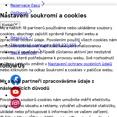
Rezervace času
Oblíbené
Nastavení soukromí a cookies
Kontakt
My a našich 18 partnerů používáme nebo ukládáme soubory
cookies, abychom zajistili správné fungování webu a
itesco.cz
zpracovali osobní údaje. Povolením použití všech cookies nám
Zákaznické centrum - 800 222 555
umožníte zobrazovat například také personalizovanou
reklamu. V opačném případě zůstanou aktivní jen nezbytné
Naše obchody
cookies, které potřebujeme k provozu webu. Své rozhodnutí
můžete kdykoliv změnit v
Nastavení ochrany osobních údajů
followUs
nebo kliknutím na odkaz Soukromí a cookies v patičce webu.
My a naši partneři zpracováváme údaje z
následujících důvodů
Povolením souborů cookies nám umožníte měřit efektivitu
zobrazeného obsahu a reklamy, vytvářet uživatelské statistiky,
ukládat nebo přistupovat k informacím ve vašem zařízení,