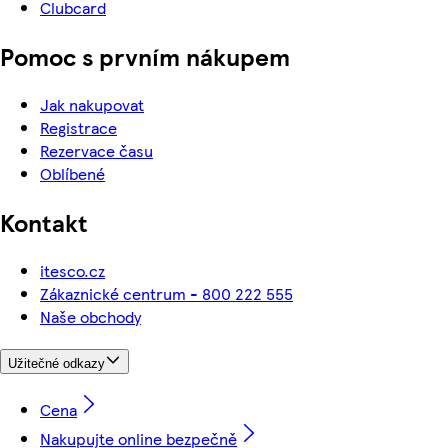
Clubcard
Pomoc s prvním nákupem
Jak nakupovat
Registrace
Rezervace času
Oblíbené
Kontakt
itesco.cz
Zákaznické centrum - 800 222 555
Naše obchody
Užitečné odkazy
Cena
Nakupujte online bezpečně