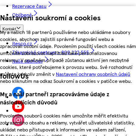
Rezervace času
Oblíbené
Nastavení soukromí a cookies
Kontakt
My a našich 18 partnerů používáme nebo ukládáme soubory
cookies, abychom zajistili správné fungování webu a
itesco.cz
zpracovali osobní údaje. Povolením použití všech cookies nám
Zákaznické centrum - 800 222 555
umožníte zobrazovat například také personalizovanou
reklamu. V opačném případě zůstanou aktivní jen nezbytné
Naše obchody
cookies, které potřebujeme k provozu webu. Své rozhodnutí
můžete kdykoliv změnit v
Nastavení ochrany osobních údajů
followUs
nebo kliknutím na odkaz Soukromí a cookies v patičce webu.
My a naši partneři zpracováváme údaje z
následujících důvodů
Povolením souborů cookies nám umožníte měřit efektivitu
zobrazeného obsahu a reklamy, vytvářet uživatelské statistiky,
ukládat nebo přistupovat k informacím ve vašem zařízení,