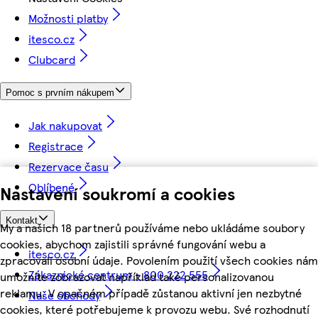
Možnosti platby
itesco.cz
Clubcard
Pomoc s prvním nákupem
Jak nakupovat
Registrace
Rezervace času
Oblíbené
Nastavení soukromí a cookies
Kontakt
My a našich 18 partnerů používáme nebo ukládáme soubory
cookies, abychom zajistili správné fungování webu a
itesco.cz
zpracovali osobní údaje. Povolením použití všech cookies nám
Zákaznické centrum - 800 222 555
umožníte zobrazovat například také personalizovanou
reklamu. V opačném případě zůstanou aktivní jen nezbytné
Naše obchody
cookies, které potřebujeme k provozu webu. Své rozhodnutí