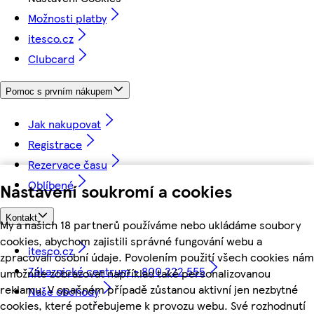
Možnosti platby
itesco.cz
Clubcard
Pomoc s prvním nákupem
Jak nakupovat
Registrace
Rezervace času
Oblíbené
Nastavení soukromí a cookies
Kontakt
My a našich 18 partnerů používáme nebo ukládáme soubory
cookies, abychom zajistili správné fungování webu a
itesco.cz
zpracovali osobní údaje. Povolením použití všech cookies nám
Zákaznické centrum - 800 222 555
umožníte zobrazovat například také personalizovanou
reklamu. V opačném případě zůstanou aktivní jen nezbytné
Naše obchody
cookies, které potřebujeme k provozu webu. Své rozhodnutí