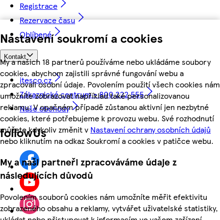
Registrace
Rezervace času
Oblíbené
Nastavení soukromí a cookies
Kontakt
My a našich 18 partnerů používáme nebo ukládáme soubory
cookies, abychom zajistili správné fungování webu a
itesco.cz
zpracovali osobní údaje. Povolením použití všech cookies nám
Zákaznické centrum - 800 222 555
umožníte zobrazovat například také personalizovanou
reklamu. V opačném případě zůstanou aktivní jen nezbytné
Naše obchody
cookies, které potřebujeme k provozu webu. Své rozhodnutí
můžete kdykoliv změnit v
Nastavení ochrany osobních údajů
followUs
nebo kliknutím na odkaz Soukromí a cookies v patičce webu.
My a naši partneři zpracováváme údaje z
následujících důvodů
Povolením souborů cookies nám umožníte měřit efektivitu
zobrazeného obsahu a reklamy, vytvářet uživatelské statistiky,
ukládat nebo přistupovat k informacím ve vašem zařízení,