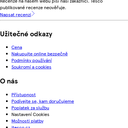
Recenze na našem webu píší naši zákazníci. Tesco
publikované recenze neověřuje.
Napsat recenzi
Užitečné odkazy
Cena
Nakupujte online bezpečně
Podmínky používání
Soukromí a cookies
O nás
Přístupnost
Podívejte se, kam doručujeme
Poplatek za službu
Nastavení Cookies
Možnosti platby
itesco.cz