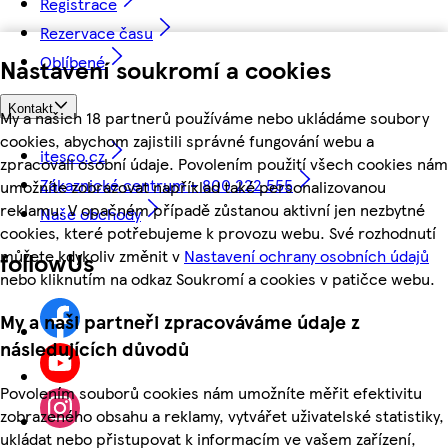
Registrace
Rezervace času
Oblíbené
Nastavení soukromí a cookies
Kontakt
My a našich 18 partnerů používáme nebo ukládáme soubory
cookies, abychom zajistili správné fungování webu a
itesco.cz
zpracovali osobní údaje. Povolením použití všech cookies nám
Zákaznické centrum - 800 222 555
umožníte zobrazovat například také personalizovanou
reklamu. V opačném případě zůstanou aktivní jen nezbytné
Naše obchody
cookies, které potřebujeme k provozu webu. Své rozhodnutí
můžete kdykoliv změnit v
Nastavení ochrany osobních údajů
followUs
nebo kliknutím na odkaz Soukromí a cookies v patičce webu.
My a naši partneři zpracováváme údaje z
následujících důvodů
Povolením souborů cookies nám umožníte měřit efektivitu
zobrazeného obsahu a reklamy, vytvářet uživatelské statistiky,
ukládat nebo přistupovat k informacím ve vašem zařízení,