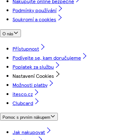
Nakupujte online bezpečně
Podmínky používání
Soukromí a cookies
O nás
Přístupnost
Podívejte se, kam doručujeme
Poplatek za službu
Nastavení Cookies
Možnosti platby
itesco.cz
Clubcard
Pomoc s prvním nákupem
Jak nakupovat