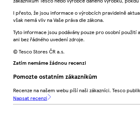
zákazníkům Tesco nebo výrobce daného výrobku, pokdu 
I přesto, že jsou informace o výrobcích pravidelně akt
však nemá vliv na Vaše práva dle zákona.
Tyto informace jsou podávány pouze pro osobní použití 
ani bez řádného uvedení zdroje.
© Tesco Stores ČR a.s.
Zatím nemáme žádnou recenzi
Pomozte ostatním zákazníkům
Recenze na našem webu píší naši zákazníci. Tesco publ
Napsat recenzi