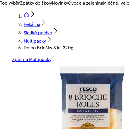
Top výběr
Zpátky do školy
Novinky
Ovoce a zelenina
Mléčné, vejc
Pekárna
Sladké pečivo
Multipacky
Tesco Briošky 8 ks 320g
Zpět na Multipacky