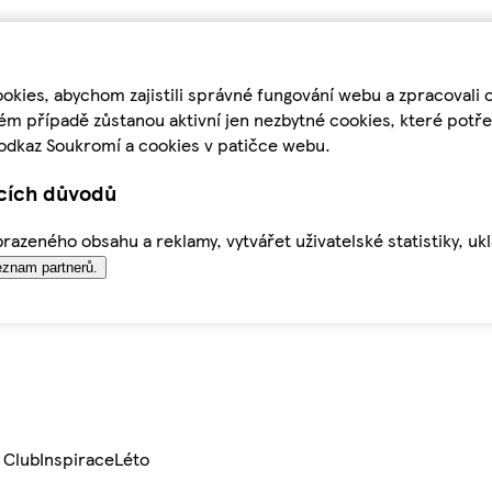
kies, abychom zajistili správné fungování webu a zpracovali 
ém případě zůstanou aktivní jen nezbytné cookies, které pot
odkaz Soukromí a cookies v patičce webu.
ících důvodů
azeného obsahu a reklamy, vytvářet uživatelské statistiky, uk
znam partnerů.
 Club
Inspirace
Léto