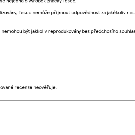
se nejedná o výrobek značky Tesco.
ualizovány, Tesco nemůže přijmout odpovědnost za jakékoliv ne
a nemohou být jakkoliv reprodukovány bez předchozího souhla
ikované recenze neověřuje.