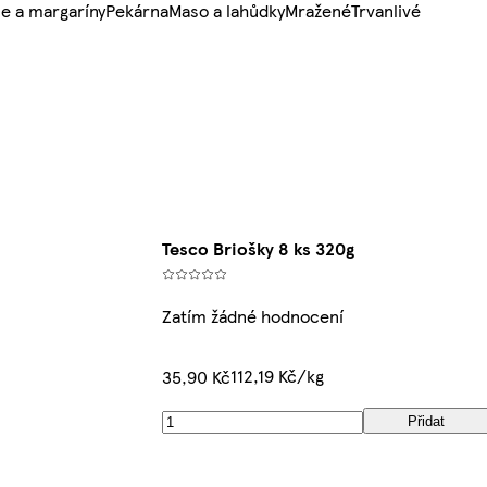
e a margaríny
Pekárna
Maso a lahůdky
Mražené
Trvanlivé
Tesco Briošky 8 ks 320g
Zatím žádné hodnocení
112,19 Kč/kg
35,90 Kč
Přidat