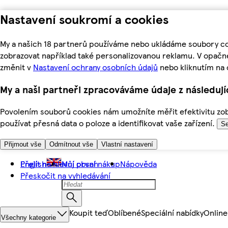
Nastavení soukromí a cookies
My a našich 18 partnerů používáme nebo ukládáme soubory coo
zobrazovat například také personalizovanou reklamu. V opačn
změnit v
Nastavení ochrany osobních údajů
nebo kliknutím na 
My a naši partneři zpracováváme údaje z následuj
Povolením souborů cookies nám umožníte měřit efektivitu zobr
používat přesná data o poloze a identifikovat vaše zařízení.
Se
Přijmout vše
Odmítnout vše
Vlastní nastavení
Přejít na hlavní obsah
English
Můj první nákup
Nápověda
Přeskočit na vyhledávání
Koupit teď
Oblíbené
Speciální nabídky
Online
Všechny kategorie