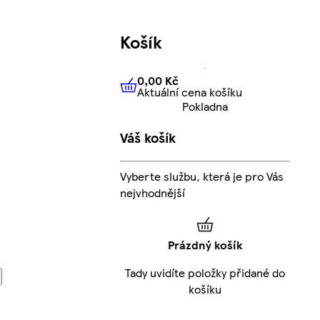
Košík
0,00 Kč
Aktuální cena košíku
0,00 Kč
Aktuální cena košíku
Pokladna
Váš košík
Vyberte službu, která je pro Vás
nejvhodnější
Prázdný košík
Tady uvidíte položky přidané do
košíku