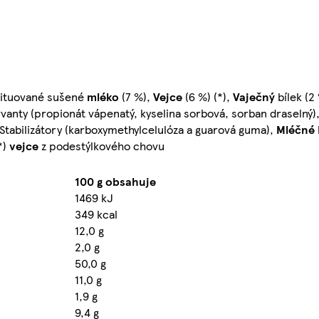
tituované sušené
mléko
(7 %),
Vejce
(6 %) (*),
Vaječný
bílek (2 
ervanty (propionát vápenatý, kyselina sorbová, sorban draselný
, Stabilizátory (karboxymethylcelulóza a guarová guma),
Mléčné
*)
vejce
z podestýlkového chovu
100 g obsahuje
1469 kJ
349 kcal
12,0 g
2,0 g
50,0 g
11,0 g
1,9 g
9,4 g