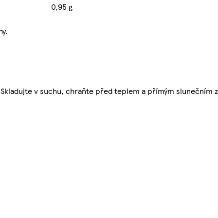
0,95 g
hy.
u. Skladujte v suchu, chraňte před teplem a přímým slunečním 