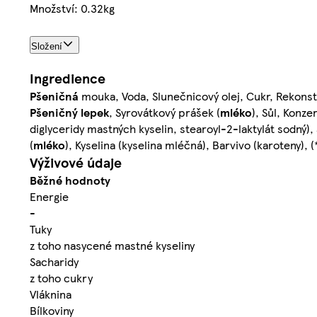
Množství: 0.32kg
Složení
Ingredience
Pšeničná
mouka, Voda, Slunečnicový olej, Cukr, Rekons
Pšeničný lepek
, Syrovátkový prášek (
mléko
), Sůl, Konz
diglyceridy mastných kyselin, stearoyl-2-laktylát sodný)
(
mléko
), Kyselina (kyselina mléčná), Barvivo (karoteny), (
Výživové údaje
Běžné hodnoty
Energie
-
Tuky
z toho nasycené mastné kyseliny
Sacharidy
z toho cukry
Vláknina
Bílkoviny