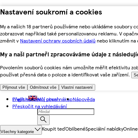
Nastavení soukromí a cookies
My a našich 18 partnerů používáme nebo ukládáme soubory coo
zobrazovat například také personalizovanou reklamu. V opačn
změnit v
Nastavení ochrany osobních údajů
nebo kliknutím na 
My a naši partneři zpracováváme údaje z následuj
Povolením souborů cookies nám umožníte měřit efektivitu zobr
používat přesná data o poloze a identifikovat vaše zařízení.
Se
Přijmout vše
Odmítnout vše
Vlastní nastavení
Přejít na hlavní obsah
English
Můj první nákup
Nápověda
Přeskočit na vyhledávání
Koupit teď
Oblíbené
Speciální nabídky
Online
Všechny kategorie