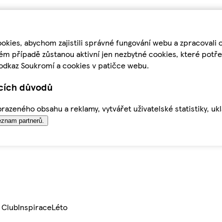
kies, abychom zajistili správné fungování webu a zpracovali 
ém případě zůstanou aktivní jen nezbytné cookies, které pot
odkaz Soukromí a cookies v patičce webu.
ících důvodů
azeného obsahu a reklamy, vytvářet uživatelské statistiky, uk
znam partnerů.
 Club
Inspirace
Léto