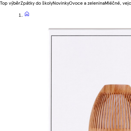
Top výběr
Zpátky do školy
Novinky
Ovoce a zelenina
Mléčné, vejc