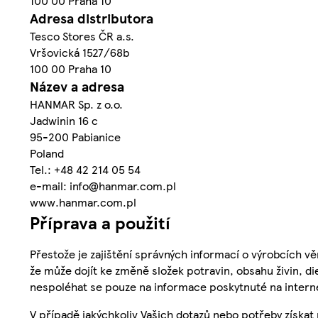
100 00 Praha 10
Adresa distributora
Tesco Stores ČR a.s.
Vršovická 1527/68b
100 00 Praha 10
Název a adresa
HANMAR Sp. z o.o.
Jadwinin 16 c
95-200 Pabianice
Poland
Tel.: +48 42 214 05 54
e-mail: info@hanmar.com.pl
www.hanmar.com.pl
Příprava a použití
Přestože je zajištění správných informací o výrobcích vě
že může dojít ke změně složek potravin, obsahu živin, di
nespoléhat se pouze na informace poskytnuté na intern
V případě jakýchkoliv Vašich dotazů nebo potřeby získat