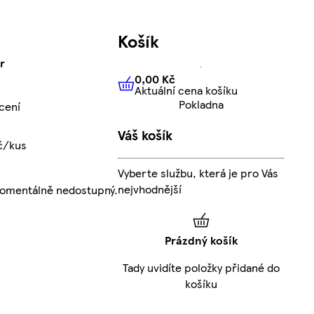
Košík
r
0,00 Kč
Aktuální cena košíku
0,00 Kč
Aktuální cena košíku
Pokladna
cení
Váš košík
č/kus
Vyberte službu, která je pro Vás
nejvhodnější
momentálně nedostupný.
Prázdný košík
Tady uvidíte položky přidané do
košíku