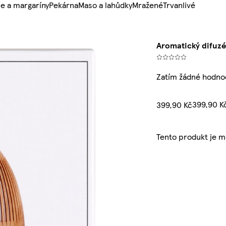
e a margaríny
Pekárna
Maso a lahůdky
Mražené
Trvanlivé
Aromatický difuzé
Zatím žádné hodno
399,90 K
399,90 Kč
Tento produkt je 