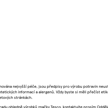
nována nejvyšší péče, jsou předpisy pro výrobu potravin neust
etetických informací a alergenů. Vždy byste si měli přečíst eti
etových stránkách.
 radu ohledně výrobků značky Tesco, kontaktujte prosím Odděl